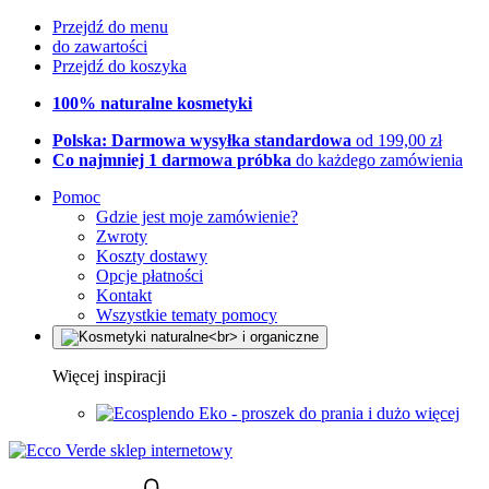
Przejdź do menu
do zawartości
Przejdź do koszyka
100% naturalne kosmetyki
Polska: Darmowa wysyłka standardowa
od 199,00 zł
Co najmniej 1 darmowa próbka
do każdego zamówienia
Pomoc
Gdzie jest moje zamówienie?
Zwroty
Koszty dostawy
Opcje płatności
Kontakt
Wszystkie tematy pomocy
Więcej inspiracji
Eko - proszek do prania i dużo więcej