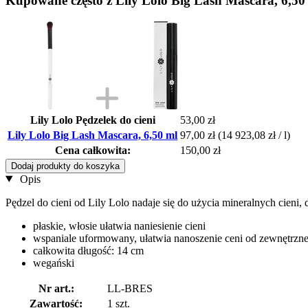
Kupowane często z Lily Lolo Big Lash Mascara, 6,50
Lily Lolo Pędzelek do cieni
53,00 zł
Lily Lolo Big Lash Mascara, 6,50 ml
97,00 zł
(14 923,08 zł / l)
Cena całkowita:
150,00 zł
Dodaj produkty do koszyka
Opis
Pędzel do cieni od Lily Lolo nadaje się do użycia mineralnych cieni
płaskie, włosie ułatwia naniesienie cieni
wspaniale uformowany, ułatwia nanoszenie ceni od zewnętrzne
całkowita długość: 14 cm
wegański
Nr art.:
LL-BRES
Zawartość:
1 szt.