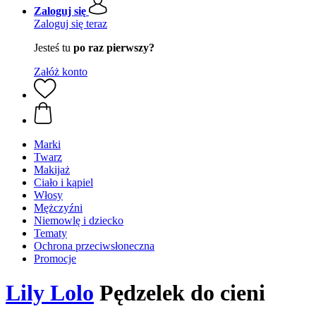
Zaloguj się
Zaloguj się teraz
Jesteś tu
po raz pierwszy?
Załóż konto
Marki
Twarz
Makijaż
Ciało i kąpiel
Włosy
Mężczyźni
Niemowlę i dziecko
Tematy
Ochrona przeciwsłoneczna
Promocje
Lily Lolo
Pędzelek do cieni