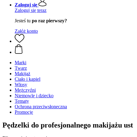
Zaloguj się
Zaloguj się teraz
Jesteś tu
po raz pierwszy?
Załóż konto
Marki
Twarz
Makijaż
Ciało i kąpiel
Włosy
Mężczyźni
Niemowlę i dziecko
Tematy
Ochrona przeciwsłoneczna
Promocje
Pędzelki do profesjonalnego makijażu ust