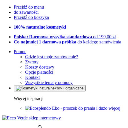
Przejdź do menu
do zawartości
Przejdź do koszyka
100% naturalne kosmetyki
Polska: Darmowa wysyłka standardowa
od 199,00 zł
Co najmniej 1 darmowa próbka
do każdego zamówienia
Pomoc
Gdzie jest moje zamówienie?
Zwroty
Koszty dostawy
Opcje płatności
Kontakt
Wszystkie tematy pomocy
Więcej inspiracji
Eko - proszek do prania i dużo więcej