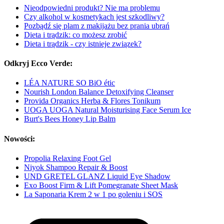
Nieodpowiedni produkt? Nie ma problemu
Czy alkohol w kosmetykach jest szkodliwy?
Pozbądź się plam z makijażu bez prania ubrań
Dieta i trądzik: co możesz zrobić
Dieta i trądzik - czy istnieje związek?
Odkryj Ecco Verde:
LÉA NATURE SO BiO étic
Nourish London Balance Detoxifying Cleanser
Provida Organics Herba & Flores Tonikum
UOGA UOGA Natural Moisturising Face Serum Ice
Burt's Bees Honey Lip Balm
Nowości:
Propolia Relaxing Foot Gel
Niyok Shampoo Repair & Boost
UND GRETEL GLANZ Liquid Eye Shadow
Exo Boost Firm & Lift Pomegranate Sheet Mask
La Saponaria Krem 2 w 1 po goleniu i SOS