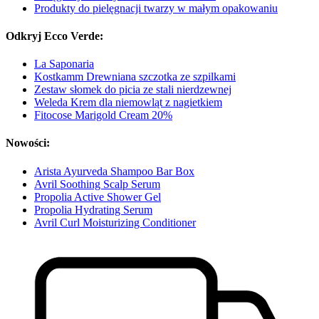
Produkty do pielęgnacji twarzy w małym opakowaniu
Odkryj Ecco Verde:
La Saponaria
Kostkamm Drewniana szczotka ze szpilkami
Zestaw słomek do picia ze stali nierdzewnej
Weleda Krem dla niemowląt z nagietkiem
Fitocose Marigold Cream 20%
Nowości:
Arista Ayurveda Shampoo Bar Box
Avril Soothing Scalp Serum
Propolia Active Shower Gel
Propolia Hydrating Serum
Avril Curl Moisturizing Conditioner