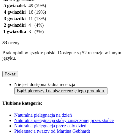
5 gwiazdek
49
(59%)
4 gwiazdki
16
(19%)
3 gwiazdki
11
(13%)
2 gwiazdki
4
(4%)
1 gwiazdka
3
(3%)
83
oceny
Brak opinii w języku: polski. Dostępne są 52 recenzje w innym
języku.
Pokaż
Nie jest dostępna żadna recenzja
Bądź pierwszy i napisz recenzję tego produktu.
Ulubione kategorie:
Naturalna pielęgnacja na dzień
Naturalna pielęgnacja skóry zniszczonej przez słońce
Naturalna pielęgnacja przez cały dzień
Pielęgnacja twarzy od Martina Gebhardt