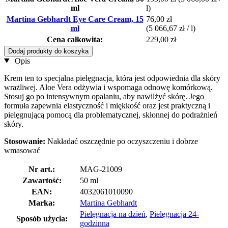
ml
l)
Martina Gebhardt Eye Care Cream, 15
76,00 zł
ml
(5 066,67 zł / l)
Cena całkowita:
229,00 zł
Dodaj produkty do koszyka
Opis
Krem ten to specjalna pielęgnacja, która jest odpowiednia dla skóry
wrażliwej. Aloe Vera odżywia i wspomaga odnowę komórkową.
Stosuj go po intensywnym opalaniu, aby nawilżyć skórę. Jego
formuła zapewnia elastyczność i miękkość oraz jest praktyczną i
pielęgnującą pomocą dla problematycznej, skłonnej do podrażnień
skóry.
Stosowanie:
Nakładać oszczędnie po oczyszczeniu i dobrze
wmasować
Nr art.:
MAG-21009
Zawartość:
50 ml
EAN:
4032061010090
Marka:
Martina Gebhardt
Pielęgnacja na dzień
,
Pielęgnacja 24-
Sposób użycia:
godzinna