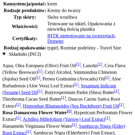
Konsystencja/postać:
krem
Rodzaje produktów:
Kremy do twarzy
Typ skóry:
Skóra wrażliwa
Testowane na nikiel, Opakowania z
Właściwości:
niewielką ilością plastiku
IHTK nietestowane na zwierzętach
,
Certyfikaty:
Demeter
Rodzaj opakowania:
tygiel, Rozmiar podróżny - Travel Size
Składniki (INCI)
[1]
[2]
Aqua, Olea Europaea (Olive) Fruit Oil
, Lanolin
, Cera Flava
[1]
(Yellow Beeswax)
, Cetyl Alcohol, Simmondsia Chinensis
[1]
[2]
(Jojoba) Seed Oil
, Persea Gratissima (Avocado) Oil
, Aloe
[1]
Barbadensis (Aloe Vera) Leaf Extract
,
Sesamum Indicum
[1]
[2]
(Sesame) Seed Oil
, Butyrospermum Parkii (Shea) Butter
,
[1]
Theobroma Cacao Seed Butter
, Daucus Carota Sativa Root
[1]
[1]
Extract
,
Hippophae Rhamnoides (Sea Buckthorn) Fruit Oil
,
[1]
Rosa Damascena Flower Water
, Hypericum Perforatum Flower
[1]
[1]
Extract
,
Achillea Millefolium (Yarrow) Leaf Extract
,
[1]
Hamamelis Virginiana Flower Water
,
Sambucus Nigra (Elder)
[1]
Root Extract
, Sambucus Nigra (Elderberry) Fruit Extract,