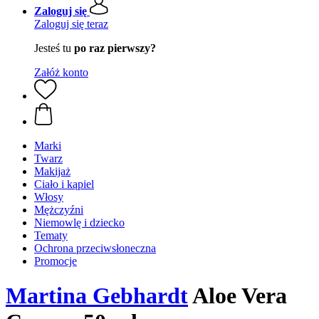
Zaloguj się
Zaloguj się teraz
Jesteś tu
po raz pierwszy?
Załóż konto
Marki
Twarz
Makijaż
Ciało i kąpiel
Włosy
Mężczyźni
Niemowlę i dziecko
Tematy
Ochrona przeciwsłoneczna
Promocje
Martina Gebhardt
Aloe Vera