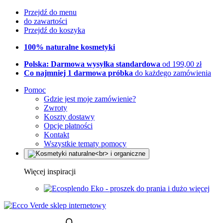
Przejdź do menu
do zawartości
Przejdź do koszyka
100% naturalne kosmetyki
Polska: Darmowa wysyłka standardowa
od 199,00 zł
Co najmniej 1 darmowa próbka
do każdego zamówienia
Pomoc
Gdzie jest moje zamówienie?
Zwroty
Koszty dostawy
Opcje płatności
Kontakt
Wszystkie tematy pomocy
Więcej inspiracji
Eko - proszek do prania i dużo więcej