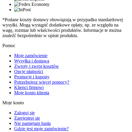
*Podane koszty dostawy obowiązują w przypadku standardowej
wysyłki. Mogą wystąpić dodatkowe opłaty, np. ze względu na
wagę, rozmiar lub właściwości produktów. Informacje te można
znaleźć bezpośrednio w opisie produktu.
Pomoc
Moje zamówienie
Wysyłka i dostawa
Zwroty i zwrot kosztów
Opcje płatności
Promocje i kupony
Potrzebujesz więcej pomocy?
Klienci firmowi
Moje konto klienta
Moje konto
Zaloguj się
Zarejestruj się
Nie pamiętam hasła
Gdzie jest moje zamówienie?