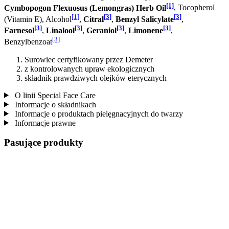
[1]
Cymbopogon Flexuosus (Lemongras) Herb Oil
, Tocopherol
[1]
[3]
[3]
(Vitamin E), Alcohol
,
Citral
,
Benzyl Salicylate
,
[3]
[3]
[3]
[3]
Farnesol
,
Linalool
,
Geraniol
,
Limonene
,
[3]
Benzylbenzoat
Surowiec certyfikowany przez Demeter
z kontrolowanych upraw ekologicznych
składnik prawdziwych olejków eterycznych
O linii Special Face Care
Informacje o składnikach
Informacje o produktach pielęgnacyjnych do twarzy
Informacje prawne
Pasujące produkty