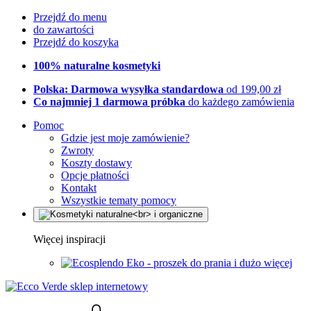
Przejdź do menu
do zawartości
Przejdź do koszyka
100% naturalne kosmetyki
Polska: Darmowa wysyłka standardowa
od 199,00 zł
Co najmniej 1 darmowa próbka
do każdego zamówienia
Pomoc
Gdzie jest moje zamówienie?
Zwroty
Koszty dostawy
Opcje płatności
Kontakt
Wszystkie tematy pomocy
Więcej inspiracji
Eko - proszek do prania i dużo więcej