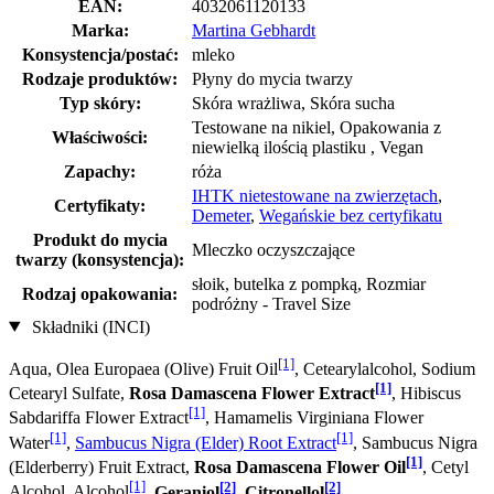
EAN:
4032061120133
Marka:
Martina Gebhardt
Konsystencja/postać:
mleko
Rodzaje produktów:
Płyny do mycia twarzy
Typ skóry:
Skóra wrażliwa, Skóra sucha
Testowane na nikiel, Opakowania z
Właściwości:
niewielką ilością plastiku , Vegan
Zapachy:
róża
IHTK nietestowane na zwierzętach
,
Certyfikaty:
Demeter
,
Wegańskie bez certyfikatu
Produkt do mycia
Mleczko oczyszczające
twarzy (konsystencja):
słoik, butelka z pompką, Rozmiar
Rodzaj opakowania:
podróżny - Travel Size
Składniki (INCI)
[1]
Aqua, Olea Europaea (Olive) Fruit Oil
, Cetearylalcohol, Sodium
[1]
Cetearyl Sulfate,
Rosa Damascena Flower Extract
, Hibiscus
[1]
Sabdariffa Flower Extract
, Hamamelis Virginiana Flower
[1]
[1]
Water
,
Sambucus Nigra (Elder) Root Extract
, Sambucus Nigra
[1]
(Elderberry) Fruit Extract,
Rosa Damascena Flower Oil
, Cetyl
[1]
[2]
[2]
Alcohol, Alcohol
,
Geraniol
,
Citronellol