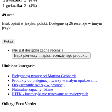
2 gwiazdki
2
(4%)
1 gwiazdka
2
(4%)
49
ocen
Brak opinii w języku: polski. Dostępne są 26 recenzje w innym
języku.
Pokaż
Nie jest dostępna żadna recenzja
Bądź pierwszy i napisz recenzję tego produktu.
Ulubione kategorie:
Pielęgnacja twarzy od Martina Gebhardt
Produkty do pielęgnacji twarzy w małym opakowaniu
Oczyszczanie twarzy w promocji
Naturalne zapachy różane
IHTK - kosmetyki nie testowane na zwierzętach
Odkryj Ecco Verde: