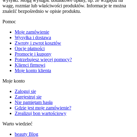
wysyłki. Mogą wystąpić dodatkowe opłaty, np. ze względu na
wagę, rozmiar lub właściwości produktów. Informacje te można
znaleźć bezpośrednio w opisie produktu.
Pomoc
Moje zamówienie
Wysyłka i dostawa
Zwroty i zwrot kosztów
Opcje płatności
Promocje i kupony
Potrzebujesz więcej pomocy?
Klienci firmowi
Moje konto klienta
Moje konto
Zaloguj się
Zarejestruj się
Nie pamiętam hasła
Gdzie jest moje zamówienie?
Zrealizuj bon wartościowy
Warto wiedzieć
beauty Blog