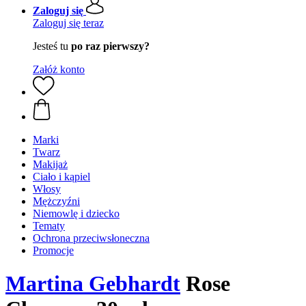
Zaloguj się
Zaloguj się teraz
Jesteś tu
po raz pierwszy?
Załóż konto
Marki
Twarz
Makijaż
Ciało i kąpiel
Włosy
Mężczyźni
Niemowlę i dziecko
Tematy
Ochrona przeciwsłoneczna
Promocje
Martina Gebhardt
Rose