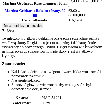
53,49 zł
(1 783,00 zł /
Martina Gebhardt Rose Cleanser, 30 ml
l)
Martina Gebhardt Balsam różany, 30
63,00 zł
ml
(2 100,00 zł / l)
Cena całkowita:
116,49 zł
Dodaj produkty do koszyka
Opis
To mleczko wyjątkowo delikatnie oczyszcza szczególnie suchą i
wrażliwą skórę. Dzięki temu jest to naturalny i delikatny środek
czyszczący do codziennego użytku. Dzięki swoim właściwościom
nawilżającym utrzymuje równowagę skóry i jest wyjątkowo
łagodny.
Zastosowanie:
Nakładać codziennie na wilgotną twarz, lekko wmasować i
pozostawić na chwilę.
Następnie spłukać.
Stosować głównie wieczorem, aby w nocy skóra była
odpowiednio oczyszczona.
Nr art.:
MAG-51201
Zawartość:
30 ml