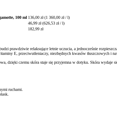
amotte, 100 ml
136,00 zł
(1 360,00 zł / l)
46,99 zł
(626,53 zł / l)
182,99 zł
a budzi prawdziwie relaksujące letnie uczucia, a jednocześnie rozpie
 witaminy E, przeciwutleniaczy, niezbędnych kwasów tłuszczowych i na
 dzięki czemu skóra staje się przyjemna w dotyku. Skóra wydaje się r
żnymi ruchami.
blask.