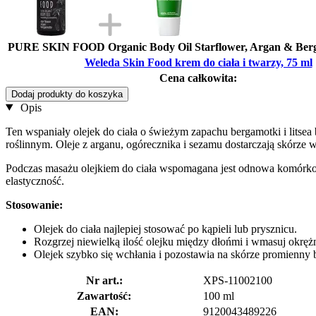
PURE SKIN FOOD Organic Body Oil Starflower, Argan & Berg
Weleda Skin Food krem do ciała i twarzy, 75 ml
Cena całkowita:
Dodaj produkty do koszyka
Opis
Ten wspaniały olejek do ciała o świeżym zapachu bergamotki i litse
roślinnym. Oleje z arganu, ogórecznika i sezamu dostarczają skórze
Podczas masażu olejkiem do ciała wspomagana jest odnowa komórkowa,
elastyczność.
Stosowanie:
Olejek do ciała najlepiej stosować po kąpieli lub prysznicu.
Rozgrzej niewielką ilość olejku między dłońmi i wmasuj okrę
Olejek szybko się wchłania i pozostawia na skórze promienny 
Nr art.:
XPS-11002100
Zawartość:
100 ml
EAN:
9120043489226