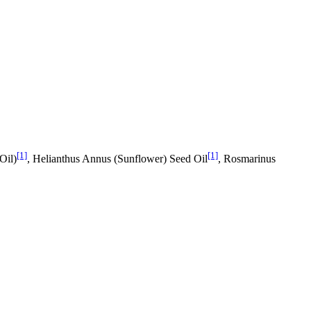
[1]
[1]
Oil)
, Helianthus Annus (Sunflower) Seed Oil
, Rosmarinus