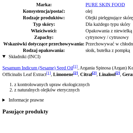
Marka:
PURE SKIN FOOD
Konsystencja/postać:
olej
Rodzaje produktów:
Olejki pielęgnujące skórę
Typ skóry:
Dla każdego typu skóry
Właściwości:
Opakowania z niewielką i
Zapachy:
cytrynowy / cytrusowy
Wskazówki dotyczące przechowywania:
Przechowywać w chłodny
Rodzaj opakowania:
słoik, butelka z pompką
Składniki (INCI)
[1]
Sesamum Indicum (Sesame) Seed Oil
, Argania Spinosa (Argan) Ke
[1]
[2]
[2]
[2]
Officinalis Leaf Extract
,
Limonene
,
Citral
,
Linalool
,
Gera
z kontrolowanych upraw ekologicznych
z naturalnych olejków eterycznych
Informacje prawne
Pasujące produkty