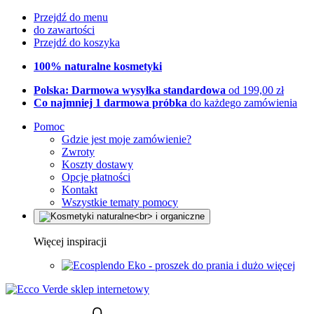
Przejdź do menu
do zawartości
Przejdź do koszyka
100% naturalne kosmetyki
Polska: Darmowa wysyłka standardowa
od 199,00 zł
Co najmniej 1 darmowa próbka
do każdego zamówienia
Pomoc
Gdzie jest moje zamówienie?
Zwroty
Koszty dostawy
Opcje płatności
Kontakt
Wszystkie tematy pomocy
Więcej inspiracji
Eko - proszek do prania i dużo więcej