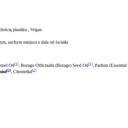
lością plastiku , Vegan
m, suchym miejscu z dala od światła
[1]
[1]
rnel Oil
, Borago Officinalis (Borage) Seed Oil
, Parfum (Essential 
[2]
[2]
niol
, Citronellal