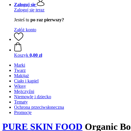
Zaloguj się
Zaloguj się teraz
Jesteś tu
po raz pierwszy?
Załóż konto
Koszyk
0,00 zł
Marki
Twarz
Makijaż
Ciało i kąpiel
Włosy
Mężczyźni
Niemowlę i dziecko
Tematy
Ochrona przeciwsłoneczna
Promocje
PURE SKIN FOOD
Organic Bod