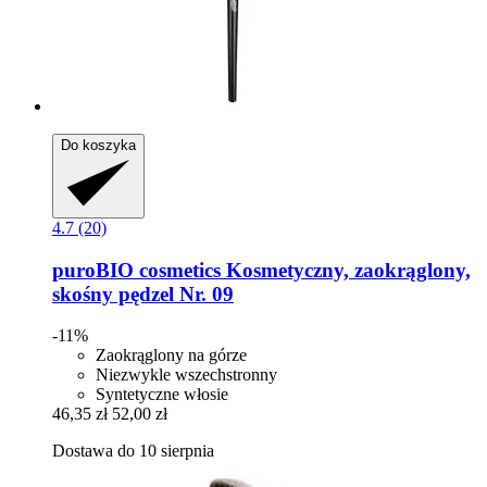
Do koszyka
4.7 (20)
puroBIO cosmetics
Kosmetyczny, zaokrąglony,
skośny pędzel Nr. 09
-11%
Zaokrąglony na górze
Niezwykle wszechstronny
Syntetyczne włosie
46,35 zł
52,00 zł
Dostawa do 10 sierpnia