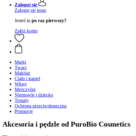
Zaloguj się
Zaloguj się teraz
Jesteś tu
po raz pierwszy?
Załóż konto
Marki
Twarz
Makijaż
Ciało i kąpiel
Włosy
Mężczyźni
Niemowlę i dziecko
Tematy
Ochrona przeciwsłoneczna
Promocje
Akcesoria i pędzle od PuroBio Cosmetics