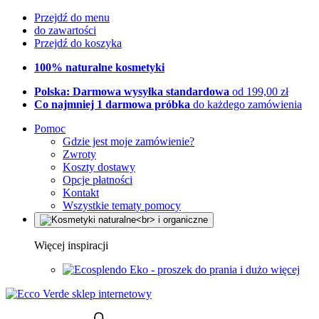
Przejdź do menu
do zawartości
Przejdź do koszyka
100% naturalne kosmetyki
Polska: Darmowa wysyłka standardowa
od 199,00 zł
Co najmniej 1 darmowa próbka
do każdego zamówienia
Pomoc
Gdzie jest moje zamówienie?
Zwroty
Koszty dostawy
Opcje płatności
Kontakt
Wszystkie tematy pomocy
Więcej inspiracji
Eko - proszek do prania i dużo więcej