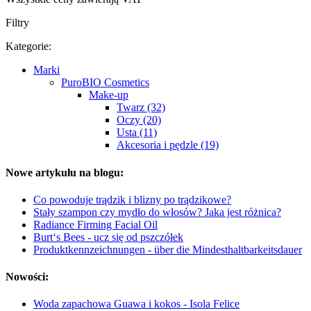
Filtry
Kategorie:
Marki
PuroBIO Cosmetics
Make-up
Twarz (32)
Oczy (20)
Usta (11)
Akcesoria i pędzle (19)
Nowe artykułu na blogu:
Co powoduje trądzik i blizny po trądzikowe?
Stały szampon czy mydło do włosów? Jaka jest różnica?
Radiance Firming Facial Oil
Burt‘s Bees - ucz się od pszczółek
Produktkennzeichnungen - über die Mindesthaltbarkeitsdauer
Nowości:
Woda zapachowa Guawa i kokos - Isola Felice