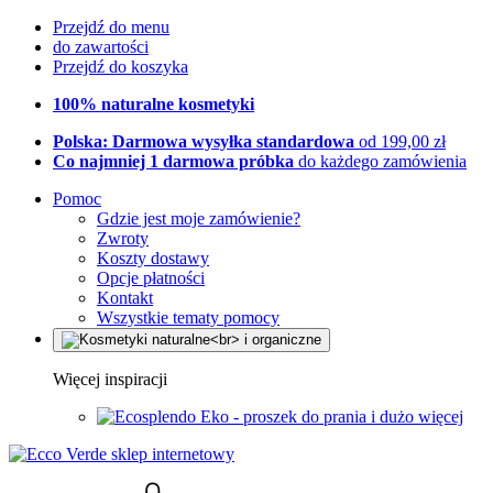
Przejdź do menu
do zawartości
Przejdź do koszyka
100% naturalne kosmetyki
Polska: Darmowa wysyłka standardowa
od 199,00 zł
Co najmniej 1 darmowa próbka
do każdego zamówienia
Pomoc
Gdzie jest moje zamówienie?
Zwroty
Koszty dostawy
Opcje płatności
Kontakt
Wszystkie tematy pomocy
Więcej inspiracji
Eko - proszek do prania i dużo więcej