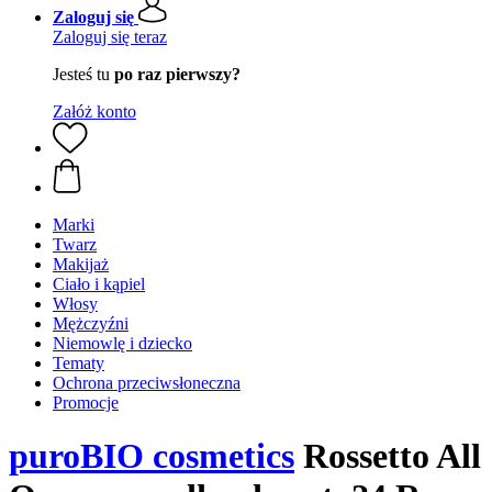
Zaloguj się
Zaloguj się teraz
Jesteś tu
po raz pierwszy?
Załóż konto
Marki
Twarz
Makijaż
Ciało i kąpiel
Włosy
Mężczyźni
Niemowlę i dziecko
Tematy
Ochrona przeciwsłoneczna
Promocje
puroBIO cosmetics
Rossetto All