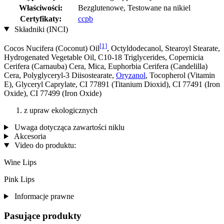
Właściwości:
Bezglutenowe, Testowane na nikiel
Certyfikaty:
ccpb
Składniki (INCI)
[1]
Cocos Nucifera (Coconut) Oil
, Octyldodecanol, Stearoyl Stearate,
Hydrogenated Vegetable Oil, C10-18 Triglycerides, Copernicia
Cerifera (Carnauba) Cera, Mica, Euphorbia Cerifera (Candelilla)
Cera, Polyglyceryl-3 Diisostearate,
Oryzanol
, Tocopherol (Vitamin
E), Glyceryl Caprylate, CI 77891 (Titanium Dioxid), CI 77491 (Iron
Oxide), CI 77499 (Iron Oxide)
z upraw ekologicznych
Uwaga dotycząca zawartości niklu
Akcesoria
Video do produktu:
Wine Lips
Pink Lips
Informacje prawne
Pasujące produkty