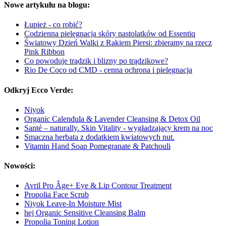
Nowe artykułu na blogu:
Łupież - co robić?
Codzienna pielęgnacja skóry nastolatków od Essentiq
Światowy Dzień Walki z Rakiem Piersi: zbieramy na rzecz
Pink Ribbon
Co powoduje trądzik i blizny po trądzikowe?
Rio De Coco od CMD - cenna ochrona i pielęgnacja
Odkryj Ecco Verde:
Niyok
Organic Calendula & Lavender Cleansing & Detox Oil
Santé – naturally. Skin Vitality - wygładzający krem na noc
Smaczna herbata z dodatkiem kwiatowych nut.
Vitamin Hand Soap Pomegranate & Patchouli
Nowości:
Avril Pro Âge+ Eye & Lip Contour Treatment
Propolia Face Scrub
Niyok Leave-In Moisture Mist
hej Organic Sensitive Cleansing Balm
Propolia Toning Lotion