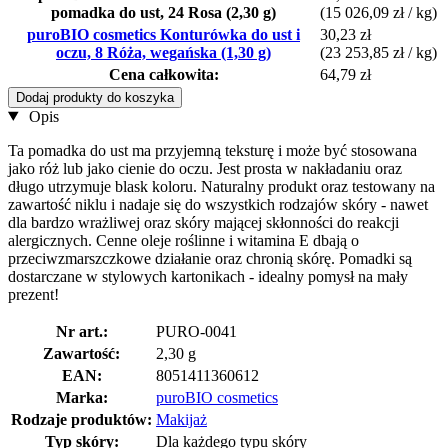
pomadka do ust, 24 Rosa (2,30 g)
(15 026,09 zł / kg)
puroBIO cosmetics Konturówka do ust i
30,23 zł
oczu, 8 Róża, wegańska (1,30 g)
(23 253,85 zł / kg)
Cena całkowita:
64,79 zł
Dodaj produkty do koszyka
Opis
Ta pomadka do ust ma przyjemną teksturę i może być stosowana
jako róż lub jako cienie do oczu. Jest prosta w nakładaniu oraz
długo utrzymuje blask koloru. Naturalny produkt oraz testowany na
zawartość niklu i nadaje się do wszystkich rodzajów skóry - nawet
dla bardzo wrażliwej oraz skóry mającej skłonności do reakcji
alergicznych. Cenne oleje roślinne i witamina E dbają o
przeciwzmarszczkowe działanie oraz chronią skórę. Pomadki są
dostarczane w stylowych kartonikach - idealny pomysł na mały
prezent!
Nr art.:
PURO-0041
Zawartość:
2,30 g
EAN:
8051411360612
Marka:
puroBIO cosmetics
Rodzaje produktów:
Makijaż
Typ skóry:
Dla każdego typu skóry