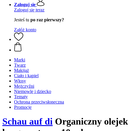
Zaloguj się
Zaloguj się teraz
Jesteś tu
po raz pierwszy?
Załóż konto
Marki
Twarz
Makijaż
Ciało i kąpiel
Włosy
Mężczyźni
Niemowlę i dziecko
Tematy
Ochrona przeciwsłoneczna
Promocje
Schau auf di
Organiczny olejek