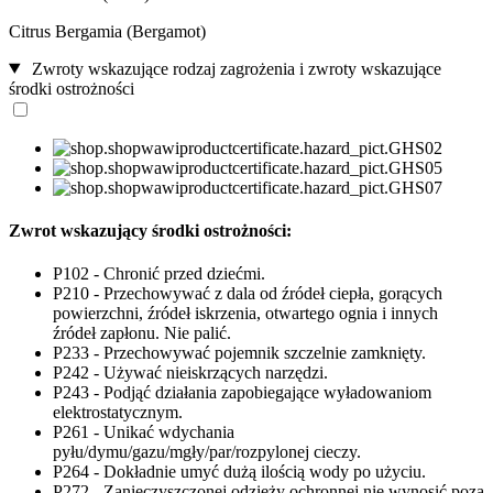
Citrus Bergamia (Bergamot)
Zwroty wskazujące rodzaj zagrożenia i zwroty wskazujące
środki ostrożności
Zwrot wskazujący środki ostrożności:
P102 - Chronić przed dziećmi.
P210 - Przechowywać z dala od źródeł ciepła, gorących
powierzchni, źródeł iskrzenia, otwartego ognia i innych
źródeł zapłonu. Nie palić.
P233 - Przechowywać pojemnik szczelnie zamknięty.
P242 - Używać nieiskrzących narzędzi.
P243 - Podjąć działania zapobiegające wyładowaniom
elektrostatycznym.
P261 - Unikać wdychania
pyłu/dymu/gazu/mgły/par/rozpylonej cieczy.
P264 - Dokładnie umyć dużą ilością wody po użyciu.
P272 - Zanieczyszczonej odzieży ochronnej nie wynosić poza