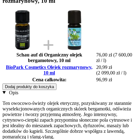
rozmarynowy, 10 ml
Schau auf di Organiczny olejek
76,00 zł
(7 600,00
bergamotowy, 10 ml
zł / l)
BioPark Cosmetics Olejek rozmarynowy,
20,99 zł
10 ml
(2 099,00 zł / l)
Cena całkowita:
96,99 zł
Dodaj produkty do koszyka
Opis
Ten owocowo-świeży olejek eteryczny, pozyskiwany ze starannie
wyselekcjonowanych organicznych skórek bergamotki, odświeża
powietrze i tworzy przyjemną atmosferę. Jego intensywny,
cytrynowo-cierpki zapach przypomina słoneczne pola cytrusowe i
jest idealny do mieszanek zapachowych, dyfuzorów, masaży lub
dodatków do kąpieli. Szczególnie dobrze współgra z lawendą,
pomarańczą i ylang-ylang.