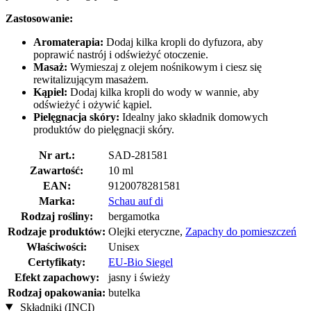
Zastosowanie:
Aromaterapia:
Dodaj kilka kropli do dyfuzora, aby
poprawić nastrój i odświeżyć otoczenie.
Masaż:
Wymieszaj z olejem nośnikowym i ciesz się
rewitalizującym masażem.
Kąpiel:
Dodaj kilka kropli do wody w wannie, aby
odświeżyć i ożywić kąpiel.
Pielęgnacja skóry:
Idealny jako składnik domowych
produktów do pielęgnacji skóry.
Nr art.:
SAD-281581
Zawartość:
10 ml
EAN:
9120078281581
Marka:
Schau auf di
Rodzaj rośliny:
bergamotka
Rodzaje produktów:
Olejki eteryczne,
Zapachy do pomieszczeń
Właściwości:
Unisex
Certyfikaty:
EU-Bio Siegel
Efekt zapachowy:
jasny i świeży
Rodzaj opakowania:
butelka
Składniki (INCI)