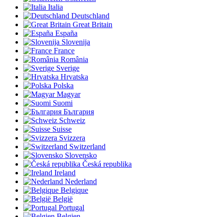
Italia
Deutschland
Great Britain
España
Slovenija
France
România
Sverige
Hrvatska
Polska
Magyar
Suomi
България
Schweiz
Suisse
Svizzera
Switzerland
Slovensko
Česká republika
Ireland
Nederland
Belgique
België
Portugal
Belgien