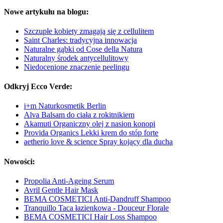
Nowe artykułu na blogu:
Szczupłe kobiety zmagają się z cellulitem
Saint Charles: tradycyjna innowacja
Naturalne gąbki od Cose della Natura
Naturalny środek antycellulitowy
Niedocenione znaczenie peelingu
Odkryj Ecco Verde:
i+m Naturkosmetik Berlin
Alva Balsam do ciała z rokitnikiem
Akamuti Organiczny olej z nasion konopi
Provida Organics Lekki krem do stóp forte
aetherio love & science Spray kojący dla ducha
Nowości:
Propolia Anti-Ageing Serum
Avril Gentle Hair Mask
BEMA COSMETICI Anti-Dandruff Shampoo
Tranquillo Taca łazienkowa - Douceur Florale
BEMA COSMETICI Hair Loss Shampoo