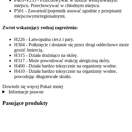
P403+P235 - Przechowywać w dobrze wentylowanym
miejscu. Przechowywać w chłodnym miejscu.
P501 - Zawartość/pojemnik usuwać zgodnie z przepisami
miejscowymi/regionalnymi.
Zwrot wskazujący rodzaj zagrożenia:
H226 - Łatwopalna ciecz i pary.
H304 - Połknięcie i dostanie się przez drogi oddechowe może
grozić śmiercią.
H315 - Działa drażniąco na skórę.
H317 - Może powodować reakcję alergiczną skóry.
H400 - Działa bardzo toksycznie na organizmy wodne.
H410 - Działa bardzo toksycznie na organizmy wodne,
powodując długotrwałe skutki.
Dowiedz się więcej
Pokaż mniej
Informacje prawne
Pasujące produkty