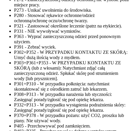
miejsce pracy.
P273 - Unikać uwolnienia do środowiska.
P280 - Stosować rękawice ochronne/odzież
ochronną/ochronę oczu/ochronę twarzy.
P321 - Zastosować określone leczenie (patrz na etykiecie).
P331 - NIE wywoływać wymiotów.
P363 - Wyprać zanieczyszczoną odzież przed ponownym
użyciem.
P391 - Zebrać wyciek.
P302+P352 - W PRZYPADKU KONTAKTU ZE SKÓRĄ:
Umyć dużą ilością wody z mydłem.
P303+P361+P353 - W PRZYPADKU KONTAKTU ZE
SKÓRĄ (lub z włosami): Natychmiast zdjąć całą
zanieczyszczoną odzież. Spłukać skórę pod strumieniem
wody [lub prysznicem].
P301+P310 - W przypadku połknięcia: natychmiast
skontaktować się z ośrodkiem zatruć lub lekarzem.
P308+P313 - W przypadku narażenia lub styczności:
Zasięgnąć porady/zgłosić się pod opiekę lekarza.
P332+P313 - W przypadku wystąpienia podrażnienia skóry:
Zasięgnąć porady/zgłosić się pod opiekę lekarza.
P370+P378 - W przypadku pożaru: użyć CO2, proszku lub
piany. Nie używać wody.
P405 - Przechowywać pod zamknięciem.