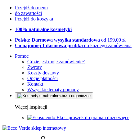
Przejdź do menu
do zawartości
Przejdź do koszyka
100% naturalne kosmetyki
Polska: Darmowa wysyłka standardowa
od 199,00 zł
Co najmniej 1 darmowa próbka
do każdego zamówienia
Pomoc
Gdzie jest moje zamówienie?
Zwroty
Koszty dostawy
Opcje płatności
Kontakt
Wszystkie tematy pomocy
Więcej inspiracji
Eko - proszek do prania i dużo więcej