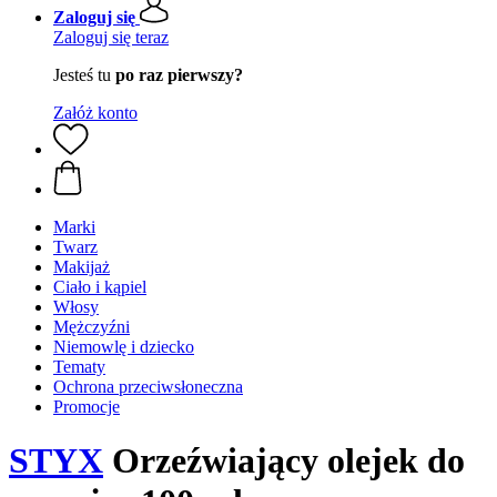
Zaloguj się
Zaloguj się teraz
Jesteś tu
po raz pierwszy?
Załóż konto
Marki
Twarz
Makijaż
Ciało i kąpiel
Włosy
Mężczyźni
Niemowlę i dziecko
Tematy
Ochrona przeciwsłoneczna
Promocje
STYX
Orzeźwiający olejek do