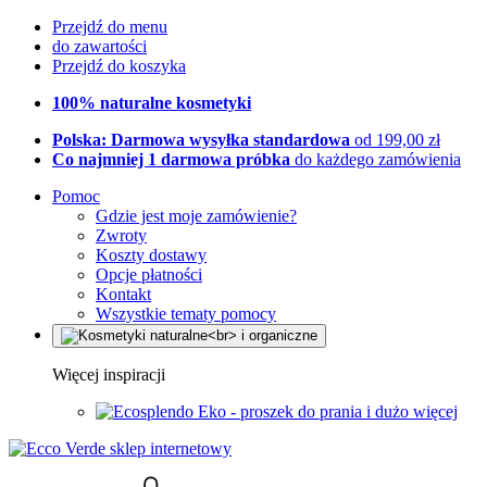
Przejdź do menu
do zawartości
Przejdź do koszyka
100% naturalne kosmetyki
Polska: Darmowa wysyłka standardowa
od 199,00 zł
Co najmniej 1 darmowa próbka
do każdego zamówienia
Pomoc
Gdzie jest moje zamówienie?
Zwroty
Koszty dostawy
Opcje płatności
Kontakt
Wszystkie tematy pomocy
Więcej inspiracji
Eko - proszek do prania i dużo więcej