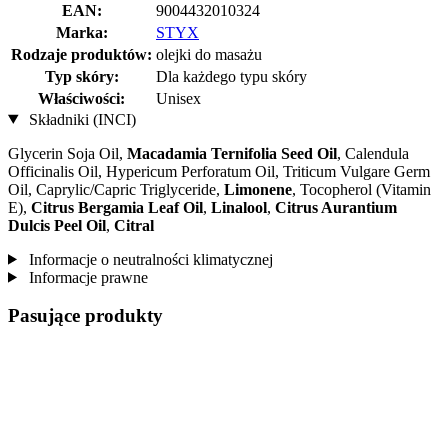
EAN:
9004432010324
Marka:
STYX
Rodzaje produktów:
olejki do masażu
Typ skóry:
Dla każdego typu skóry
Właściwości:
Unisex
Składniki (INCI)
Glycerin Soja Oil,
Macadamia Ternifolia Seed Oil
, Calendula
Officinalis Oil, Hypericum Perforatum Oil, Triticum Vulgare Germ
Oil, Caprylic/Capric Triglyceride,
Limonene
, Tocopherol (Vitamin
E),
Citrus Bergamia Leaf Oil
,
Linalool
,
Citrus Aurantium
Dulcis Peel Oil
,
Citral
Informacje o neutralności klimatycznej
Informacje prawne
Pasujące produkty