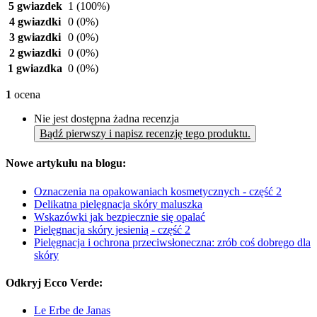
5 gwiazdek
1
(100%)
4 gwiazdki
0
(0%)
3 gwiazdki
0
(0%)
2 gwiazdki
0
(0%)
1 gwiazdka
0
(0%)
1
ocena
Nie jest dostępna żadna recenzja
Bądź pierwszy i napisz recenzję tego produktu.
Nowe artykułu na blogu:
Oznaczenia na opakowaniach kosmetycznych - część 2
Delikatna pielęgnacja skóry maluszka
Wskazówki jak bezpiecznie się opalać
Pielęgnacja skóry jesienią - część 2
Pielęgnacja i ochrona przeciwsłoneczna: zrób coś dobrego dla
skóry
Odkryj Ecco Verde:
Le Erbe de Janas