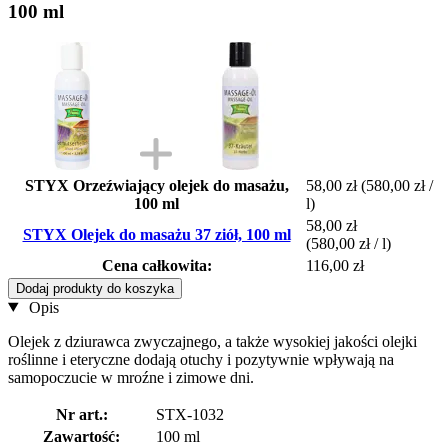
100 ml
STYX Orzeźwiający olejek do masażu,
58,00 zł
(580,00 zł /
100 ml
l)
58,00 zł
STYX Olejek do masażu 37 ziół, 100 ml
(580,00 zł / l)
Cena całkowita:
116,00 zł
Dodaj produkty do koszyka
Opis
Olejek z dziurawca zwyczajnego, a także wysokiej jakości olejki
roślinne i eteryczne dodają otuchy i pozytywnie wpływają na
samopoczucie w mroźne i zimowe dni.
Nr art.:
STX-1032
Zawartość:
100 ml