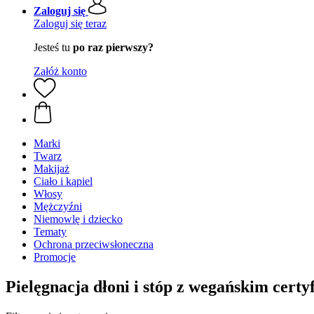
Zaloguj się
Zaloguj się teraz
Jesteś tu
po raz pierwszy?
Załóż konto
Marki
Twarz
Makijaż
Ciało i kąpiel
Włosy
Mężczyźni
Niemowlę i dziecko
Tematy
Ochrona przeciwsłoneczna
Promocje
Pielęgnacja dłoni i stóp z wegańskim certy