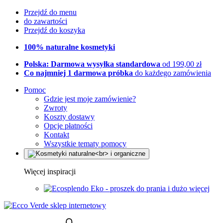
Przejdź do menu
do zawartości
Przejdź do koszyka
100% naturalne kosmetyki
Polska: Darmowa wysyłka standardowa
od 199,00 zł
Co najmniej 1 darmowa próbka
do każdego zamówienia
Pomoc
Gdzie jest moje zamówienie?
Zwroty
Koszty dostawy
Opcje płatności
Kontakt
Wszystkie tematy pomocy
Więcej inspiracji
Eko - proszek do prania i dużo więcej