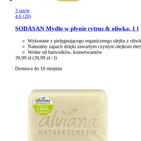
3 opcje
4.6 (20)
SODASAN
Mydło w płynie cytrus & oliwka, 1 l
Wykonane z pielęgnującego organicznego olejku z oliwk
Naturalny zapach dzięki zawartym czystym olejkom ete
Wolne od barwników, konserwantów
39,99 zł
(39,99 zł / l)
Dostawa do 10 sierpnia