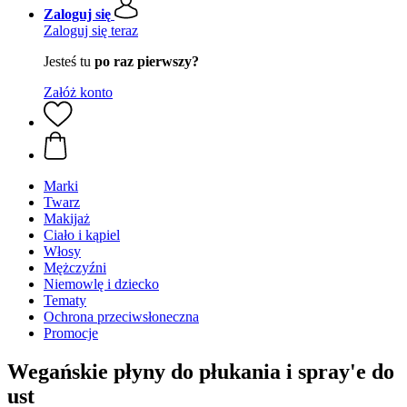
Zaloguj się
Zaloguj się teraz
Jesteś tu
po raz pierwszy?
Załóż konto
Marki
Twarz
Makijaż
Ciało i kąpiel
Włosy
Mężczyźni
Niemowlę i dziecko
Tematy
Ochrona przeciwsłoneczna
Promocje
Wegańskie płyny do płukania i spray'e do
ust