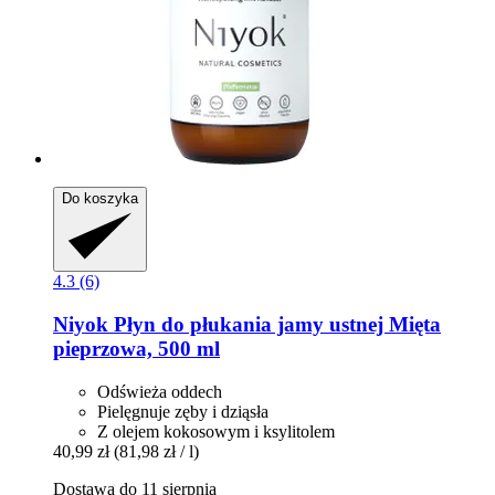
Do koszyka
4.3 (6)
Niyok
Płyn do płukania jamy ustnej Mięta
pieprzowa, 500 ml
Odświeża oddech
Pielęgnuje zęby i dziąsła
Z olejem kokosowym i ksylitolem
40,99 zł
(81,98 zł / l)
Dostawa do 11 sierpnia