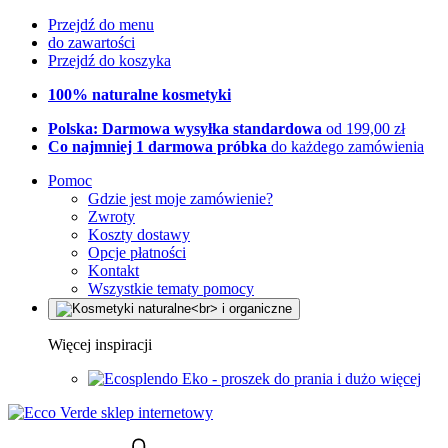
Przejdź do menu
do zawartości
Przejdź do koszyka
100% naturalne kosmetyki
Polska: Darmowa wysyłka standardowa
od 199,00 zł
Co najmniej 1 darmowa próbka
do każdego zamówienia
Pomoc
Gdzie jest moje zamówienie?
Zwroty
Koszty dostawy
Opcje płatności
Kontakt
Wszystkie tematy pomocy
Więcej inspiracji
Eko - proszek do prania i dużo więcej