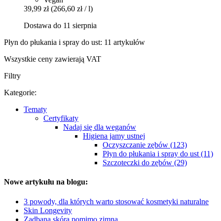
39,99 zł
(266,60 zł / l)
Dostawa do 11 sierpnia
Płyn do płukania i spray do ust: 11 artykułów
Wszystkie ceny zawierają VAT
Filtry
Kategorie:
Tematy
Certyfikaty
Nadaj się dla weganów
Higiena jamy ustnej
Oczyszczanie zębów (123)
Płyn do płukania i spray do ust (11)
Szczoteczki do zębów (29)
Nowe artykułu na blogu:
3 powody, dla których warto stosować kosmetyki naturalne
Skin Longevity
Zadbana skóra pomimo zimna