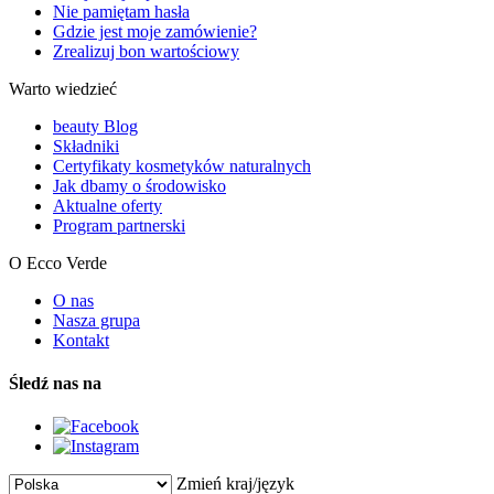
Nie pamiętam hasła
Gdzie jest moje zamówienie?
Zrealizuj bon wartościowy
Warto wiedzieć
beauty Blog
Składniki
Certyfikaty kosmetyków naturalnych
Jak dbamy o środowisko
Aktualne oferty
Program partnerski
O Ecco Verde
O nas
Nasza grupa
Kontakt
Śledź nas na
Zmień kraj/język