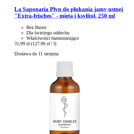
La Saponaria
Płyn do płukania jamy ustnej
"Extra-​frisches" -​ mięta i ksylitol, 250 ml
Bez fluoru
Dla świeżego oddechu
Właściwości harmonizujące
31,99 zł
(127,96 zł / l)
Dostawa do 11 sierpnia