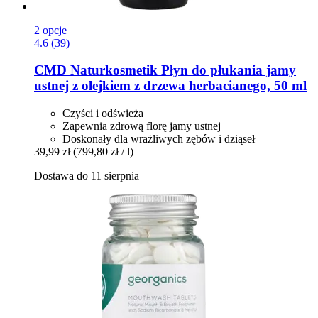
2 opcje
4.6 (39)
CMD Naturkosmetik
Płyn do płukania jamy
ustnej z olejkiem z drzewa herbacianego, 50 ml
Czyści i odświeża
Zapewnia zdrową florę jamy ustnej
Doskonały dla wrażliwych zębów i dziąseł
39,99 zł
(799,80 zł / l)
Dostawa do 11 sierpnia