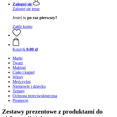
Zaloguj się
Zaloguj się teraz
Jesteś tu
po raz pierwszy?
Załóż konto
Koszyk
0,00 zł
Marki
Twarz
Makijaż
Ciało i kąpiel
Włosy
Mężczyźni
Niemowlę i dziecko
Tematy
Ochrona przeciwsłoneczna
Promocje
Zestawy prezentowe z produktami do