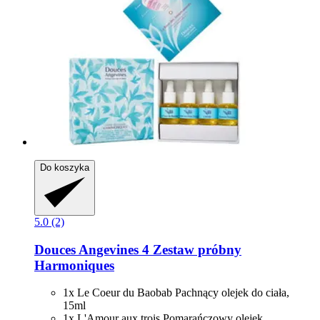
Do koszyka
5.0 (2)
Douces Angevines
4 Zestaw próbny
Harmoniques
1x Le Coeur du Baobab Pachnący olejek do ciała,
15ml
1x L'Amour aux trois Pomarańczowy olejek