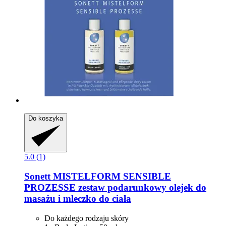
Do koszyka
5.0 (1)
Sonett
MISTELFORM SENSIBLE
PROZESSE zestaw podarunkowy olejek do
masażu i mleczko do ciała
Do każdego rodzaju skóry