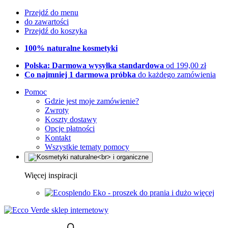
Przejdź do menu
do zawartości
Przejdź do koszyka
100% naturalne kosmetyki
Polska: Darmowa wysyłka standardowa
od 199,00 zł
Co najmniej 1 darmowa próbka
do każdego zamówienia
Pomoc
Gdzie jest moje zamówienie?
Zwroty
Koszty dostawy
Opcje płatności
Kontakt
Wszystkie tematy pomocy
Więcej inspiracji
Eko - proszek do prania i dużo więcej