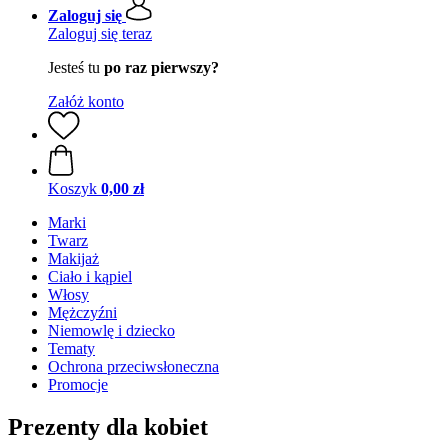
Zaloguj się
Zaloguj się teraz
Jesteś tu
po raz pierwszy?
Załóż konto
Koszyk
0,00 zł
Marki
Twarz
Makijaż
Ciało i kąpiel
Włosy
Mężczyźni
Niemowlę i dziecko
Tematy
Ochrona przeciwsłoneczna
Promocje
Prezenty dla kobiet