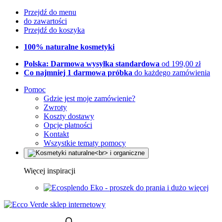
Przejdź do menu
do zawartości
Przejdź do koszyka
100% naturalne kosmetyki
Polska: Darmowa wysyłka standardowa
od 199,00 zł
Co najmniej 1 darmowa próbka
do każdego zamówienia
Pomoc
Gdzie jest moje zamówienie?
Zwroty
Koszty dostawy
Opcje płatności
Kontakt
Wszystkie tematy pomocy
Więcej inspiracji
Eko - proszek do prania i dużo więcej