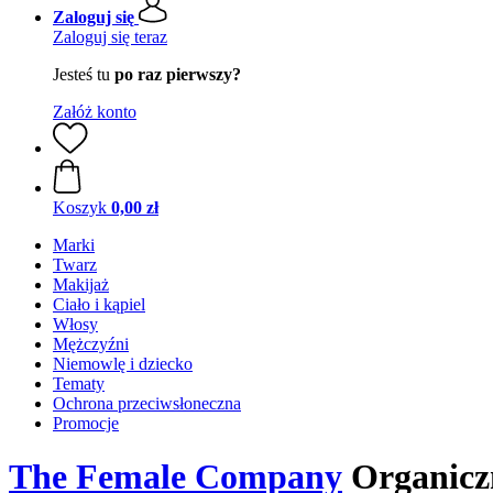
Zaloguj się
Zaloguj się teraz
Jesteś tu
po raz pierwszy?
Załóż konto
Koszyk
0,00 zł
Marki
Twarz
Makijaż
Ciało i kąpiel
Włosy
Mężczyźni
Niemowlę i dziecko
Tematy
Ochrona przeciwsłoneczna
Promocje
The Female Company
Organiczn