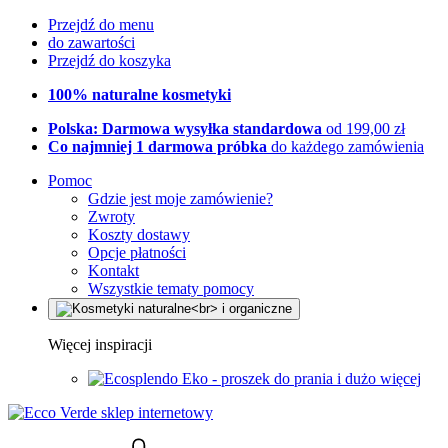
Przejdź do menu
do zawartości
Przejdź do koszyka
100% naturalne kosmetyki
Polska: Darmowa wysyłka standardowa
od 199,00 zł
Co najmniej 1 darmowa próbka
do każdego zamówienia
Pomoc
Gdzie jest moje zamówienie?
Zwroty
Koszty dostawy
Opcje płatności
Kontakt
Wszystkie tematy pomocy
Więcej inspiracji
Eko - proszek do prania i dużo więcej