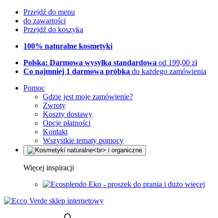
Przejdź do menu
do zawartości
Przejdź do koszyka
100% naturalne kosmetyki
Polska: Darmowa wysyłka standardowa
od 199,00 zł
Co najmniej 1 darmowa próbka
do każdego zamówienia
Pomoc
Gdzie jest moje zamówienie?
Zwroty
Koszty dostawy
Opcje płatności
Kontakt
Wszystkie tematy pomocy
Więcej inspiracji
Eko - proszek do prania i dużo więcej