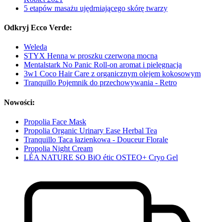
5 etapów masażu ujędrniającego skórę twarzy
Odkryj Ecco Verde:
Weleda
STYX Henna w proszku czerwona mocna
Mentalstark No Panic Roll-on aromat i pielęgnacja
3w1 Coco Hair Care z organicznym olejem kokosowym
Tranquillo Pojemnik do przechowywania - Retro
Nowości:
Propolia Face Mask
Propolia Organic Urinary Ease Herbal Tea
Tranquillo Taca łazienkowa - Douceur Florale
Propolia Night Cream
LÉA NATURE SO BiO étic OSTEO+ Cryo Gel