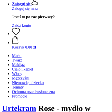
Zaloguj się
Zaloguj się teraz
Jesteś tu
po raz pierwszy?
Załóż konto
Koszyk
0,00 zł
Marki
Twarz
Makijaż
Ciało i kąpiel
Włosy
Mężczyźni
Niemowlę i dziecko
Tematy
Ochrona przeciwsłoneczna
Promocje
Urtekram
Rose - mydło w