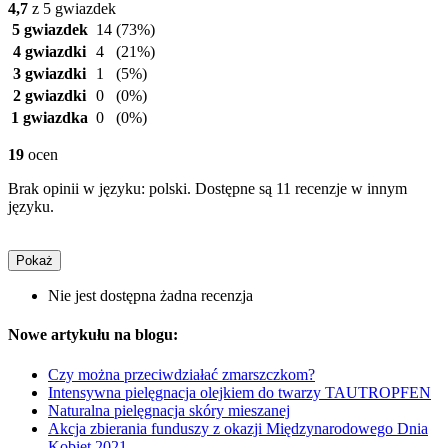
4,7
z 5 gwiazdek
5 gwiazdek
14
(73%)
4 gwiazdki
4
(21%)
3 gwiazdki
1
(5%)
2 gwiazdki
0
(0%)
1 gwiazdka
0
(0%)
19
ocen
Brak opinii w języku: polski. Dostępne są 11 recenzje w innym
języku.
Pokaż
Nie jest dostępna żadna recenzja
Nowe artykułu na blogu:
Czy można przeciwdziałać zmarszczkom?
Intensywna pielęgnacja olejkiem do twarzy TAUTROPFEN
Naturalna pielęgnacja skóry mieszanej
Akcja zbierania funduszy z okazji Międzynarodowego Dnia
Kobiet 2021