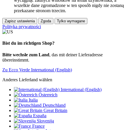
wyciągnąć żadnych wniosków na temat użytkownika, a
wszelkie dane zgromadzone w ten sposób nigdy nie zostaną
przekazane stronom trzecim.
Zapisz ustawienia
Zgoda
Tylko wymagane
Polityka prywatności
Bist du im richtigen Shop?
Bitte wechsle zum Land
, das mit deiner Lieferadresse
übereinstimmt.
Zu Ecco Verde International (English)
Anderes Lieferland wählen
International (English)
Österreich
Italia
Deutschland
Great Britain
España
Slovenija
France