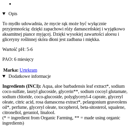
Opis
To mydło udowadnia, że ​​mycie rąk może być wyłącznie
przyjemnością: dzięki zapachowi róży damasceńskiej i wyjątkowo
aksamitnej piance myjącej. Dzięki wysokiej zawartości aloesu i
gliceryny roślinnej skóra dłoni jest zadbana i miękka.
Wartość pH: 5-6
PAO: 6 miesięcy
Marka:
Urtekram
Dodatkowe informacje
Ingredients (INCI):
Aqua, aloe barbadensis leaf extract*, sodium
coco-sulfate, lauryl glucoside, glycerin**, sodium cocoyl glutamate,
sodium chloride, coco-glucoside, polyglyceryl-4 caprate, glyceryl
oleate, citric acid, rosa damascena extract*, pelargonium graveolens
oil*, perfume, glyceryl oleate, tocopherol, beta-sitosterol, squalene,
citronellol, geraniol, linalool.
(* = ingredient from Organic Farming, ** = made using organic
ingredients)