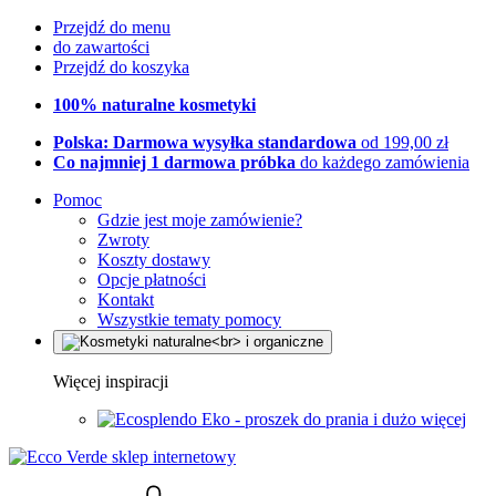
Przejdź do menu
do zawartości
Przejdź do koszyka
100% naturalne kosmetyki
Polska: Darmowa wysyłka standardowa
od 199,00 zł
Co najmniej 1 darmowa próbka
do każdego zamówienia
Pomoc
Gdzie jest moje zamówienie?
Zwroty
Koszty dostawy
Opcje płatności
Kontakt
Wszystkie tematy pomocy
Więcej inspiracji
Eko - proszek do prania i dużo więcej