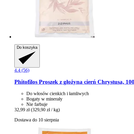
Do koszyka
4.4 (56)
Phitofilos
Proszek z głożyna cierń Chrystusa, 100
Do włosów cienkich i łamliwych
Bogaty w minerały
Nie farbuje
32,99 zł
(329,90 zł / kg)
Dostawa do 10 sierpnia