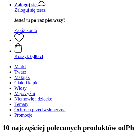
Zaloguj się
Zaloguj się teraz
Jesteś tu
po raz pierwszy?
Załóż konto
Koszyk
0,00 zł
Marki
Twarz
Makijaż
Ciało i kąpiel
Włosy
Mężczyźni
Niemowlę i dziecko
Tematy
Ochrona przeciwsłoneczna
Promocje
10 najczęściej polecanych produktów odPh