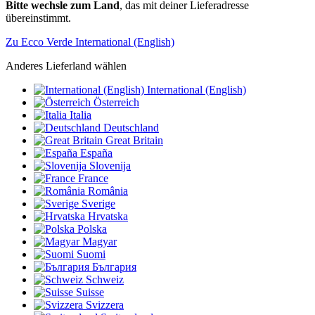
Bitte wechsle zum Land
, das mit deiner Lieferadresse
übereinstimmt.
Zu Ecco Verde International (English)
Anderes Lieferland wählen
International (English)
Österreich
Italia
Deutschland
Great Britain
España
Slovenija
France
România
Sverige
Hrvatska
Polska
Magyar
Suomi
България
Schweiz
Suisse
Svizzera