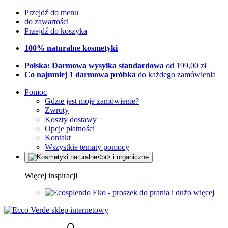
Przejdź do menu
do zawartości
Przejdź do koszyka
100% naturalne kosmetyki
Polska: Darmowa wysyłka standardowa
od 199,00 zł
Co najmniej 1 darmowa próbka
do każdego zamówienia
Pomoc
Gdzie jest moje zamówienie?
Zwroty
Koszty dostawy
Opcje płatności
Kontakt
Wszystkie tematy pomocy
Więcej inspiracji
Eko - proszek do prania i dużo więcej