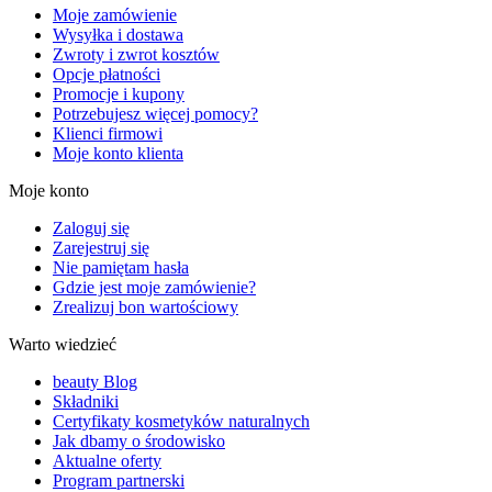
Moje zamówienie
Wysyłka i dostawa
Zwroty i zwrot kosztów
Opcje płatności
Promocje i kupony
Potrzebujesz więcej pomocy?
Klienci firmowi
Moje konto klienta
Moje konto
Zaloguj się
Zarejestruj się
Nie pamiętam hasła
Gdzie jest moje zamówienie?
Zrealizuj bon wartościowy
Warto wiedzieć
beauty Blog
Składniki
Certyfikaty kosmetyków naturalnych
Jak dbamy o środowisko
Aktualne oferty
Program partnerski