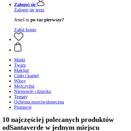
Zaloguj się
Zaloguj się teraz
Jesteś tu
po raz pierwszy?
Załóż konto
Marki
Twarz
Makijaż
Ciało i kąpiel
Włosy
Mężczyźni
Niemowlę i dziecko
Tematy
Ochrona przeciwsłoneczna
Promocje
10 najczęściej polecanych produktów
odSantaverde w jednym miejscu