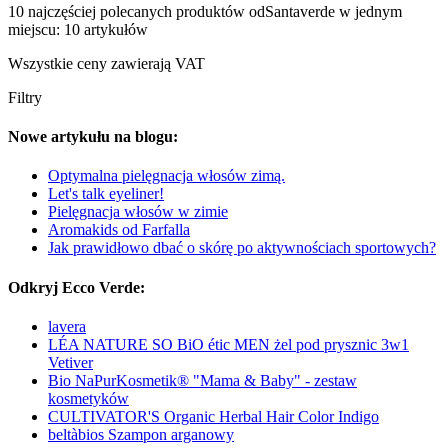
10 najczęściej polecanych produktów odSantaverde w jednym
miejscu: 10 artykułów
Wszystkie ceny zawierają VAT
Filtry
Nowe artykułu na blogu:
Optymalna pielęgnacja włosów zimą.
Let's talk eyeliner!
Pielęgnacja włosów w zimie
Aromakids od Farfalla
Jak prawidłowo dbać o skórę po aktywnościach sportowych?
Odkryj Ecco Verde:
lavera
LÉA NATURE SO BiO étic MEN żel pod prysznic 3w1
Vetiver
Bio NaPurKosmetik® "Mama & Baby" - zestaw
kosmetyków
CULTIVATOR'S Organic Herbal Hair Color Indigo
beltàbios Szampon arganowy