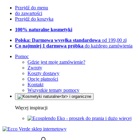
Przejdź do menu
do zawartości
Przejdź do koszyka
100% naturalne kosmetyki
Polska: Darmowa wysyłka standardowa
od 199,00 zł
Co najmniej 1 darmowa próbka
do każdego zamówienia
Pomoc
Gdzie jest moje zamówienie?
Zwroty
Koszty dostawy
Opcje płatności
Kontakt
Wszystkie tematy pomocy
Więcej inspiracji
Eko - proszek do prania i dużo więcej