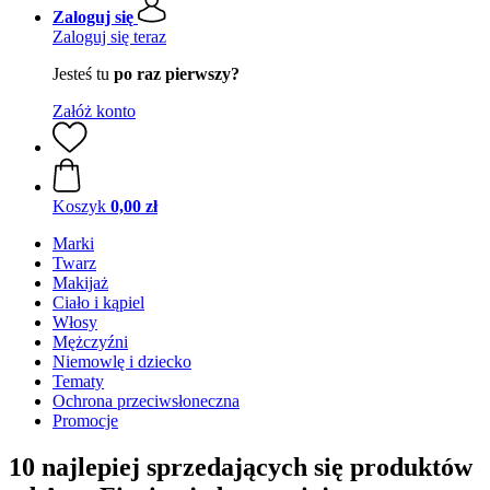
Zaloguj się
Zaloguj się teraz
Jesteś tu
po raz pierwszy?
Załóż konto
Koszyk
0,00 zł
Marki
Twarz
Makijaż
Ciało i kąpiel
Włosy
Mężczyźni
Niemowlę i dziecko
Tematy
Ochrona przeciwsłoneczna
Promocje
10 najlepiej sprzedających się produktów