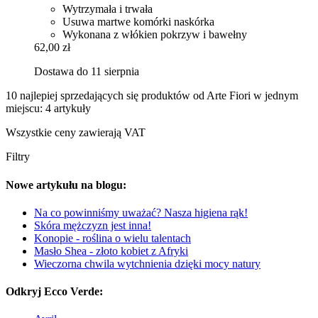
Wytrzymała i trwała
Usuwa martwe komórki naskórka
Wykonana z włókien pokrzyw i bawełny
62,00 zł
Dostawa do 11 sierpnia
10 najlepiej sprzedających się produktów od Arte Fiori w jednym
miejscu: 4 artykuły
Wszystkie ceny zawierają VAT
Filtry
Nowe artykułu na blogu:
Na co powinniśmy uważać? Nasza higiena rąk!
Skóra mężczyzn jest inna!
Konopie - roślina o wielu talentach
Masło Shea - złoto kobiet z Afryki
Wieczorna chwila wytchnienia dzięki mocy natury
Odkryj Ecco Verde: