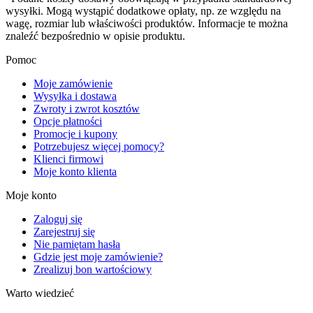
wysyłki. Mogą wystąpić dodatkowe opłaty, np. ze względu na
wagę, rozmiar lub właściwości produktów. Informacje te można
znaleźć bezpośrednio w opisie produktu.
Pomoc
Moje zamówienie
Wysyłka i dostawa
Zwroty i zwrot kosztów
Opcje płatności
Promocje i kupony
Potrzebujesz więcej pomocy?
Klienci firmowi
Moje konto klienta
Moje konto
Zaloguj się
Zarejestruj się
Nie pamiętam hasła
Gdzie jest moje zamówienie?
Zrealizuj bon wartościowy
Warto wiedzieć