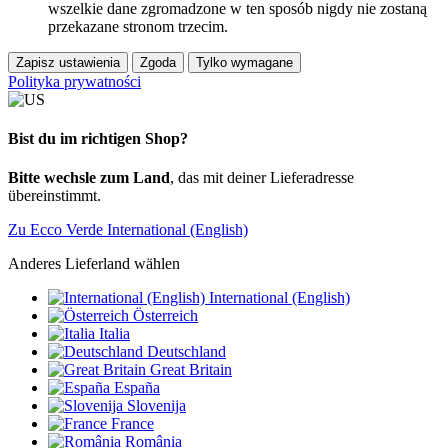
wszelkie dane zgromadzone w ten sposób nigdy nie zostaną
przekazane stronom trzecim.
Zapisz ustawienia
Zgoda
Tylko wymagane
Polityka prywatności
Bist du im richtigen Shop?
Bitte wechsle zum Land
, das mit deiner Lieferadresse
übereinstimmt.
Zu Ecco Verde International (English)
Anderes Lieferland wählen
International (English)
Österreich
Italia
Deutschland
Great Britain
España
Slovenija
France
România