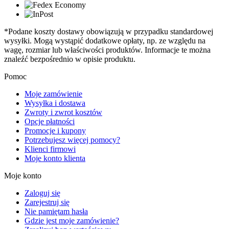
*Podane koszty dostawy obowiązują w przypadku standardowej
wysyłki. Mogą wystąpić dodatkowe opłaty, np. ze względu na
wagę, rozmiar lub właściwości produktów. Informacje te można
znaleźć bezpośrednio w opisie produktu.
Pomoc
Moje zamówienie
Wysyłka i dostawa
Zwroty i zwrot kosztów
Opcje płatności
Promocje i kupony
Potrzebujesz więcej pomocy?
Klienci firmowi
Moje konto klienta
Moje konto
Zaloguj się
Zarejestruj się
Nie pamiętam hasła
Gdzie jest moje zamówienie?