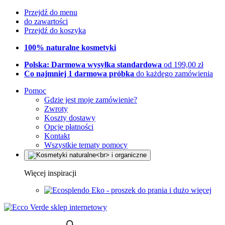
Przejdź do menu
do zawartości
Przejdź do koszyka
100% naturalne kosmetyki
Polska: Darmowa wysyłka standardowa
od 199,00 zł
Co najmniej 1 darmowa próbka
do każdego zamówienia
Pomoc
Gdzie jest moje zamówienie?
Zwroty
Koszty dostawy
Opcje płatności
Kontakt
Wszystkie tematy pomocy
Więcej inspiracji
Eko - proszek do prania i dużo więcej