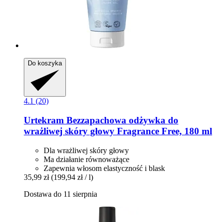
Do koszyka
4.1 (20)
Urtekram
Bezzapachowa odżywka do
wrażliwej skóry głowy Fragrance Free, 180 ml
Dla wrażliwej skóry głowy
Ma działanie równoważące
Zapewnia włosom elastyczność i blask
35,99 zł
(199,94 zł / l)
Dostawa do 11 sierpnia