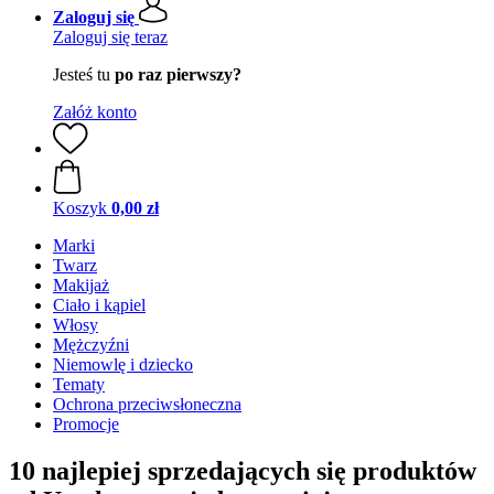
Zaloguj się
Zaloguj się teraz
Jesteś tu
po raz pierwszy?
Załóż konto
Koszyk
0,00 zł
Marki
Twarz
Makijaż
Ciało i kąpiel
Włosy
Mężczyźni
Niemowlę i dziecko
Tematy
Ochrona przeciwsłoneczna
Promocje
10 najlepiej sprzedających się produktów