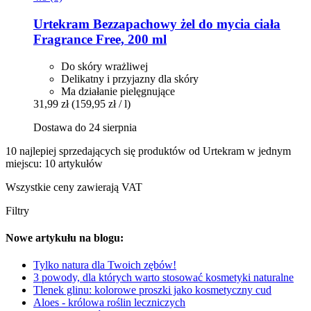
Urtekram
Bezzapachowy żel do mycia ciała
Fragrance Free, 200 ml
Do skóry wrażliwej
Delikatny i przyjazny dla skóry
Ma działanie pielęgnujące
31,99 zł
(159,95 zł / l)
Dostawa do 24 sierpnia
10 najlepiej sprzedających się produktów od Urtekram w jednym
miejscu: 10 artykułów
Wszystkie ceny zawierają VAT
Filtry
Nowe artykułu na blogu:
Tylko natura dla Twoich zębów!
3 powody, dla których warto stosować kosmetyki naturalne
Tlenek glinu: kolorowe proszki jako kosmetyczny cud
Aloes - królowa roślin leczniczych