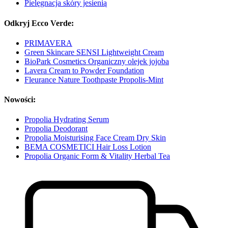
Pielęgnacja skóry jesienią
Odkryj Ecco Verde:
PRIMAVERA
Green Skincare SENSI Lightweight Cream
BioPark Cosmetics Organiczny olejek jojoba
Lavera Cream to Powder Foundation
Fleurance Nature Toothpaste Propolis-Mint
Nowości:
Propolia Hydrating Serum
Propolia Deodorant
Propolia Moisturising Face Cream Dry Skin
BEMA COSMETICI Hair Loss Lotion
Propolia Organic Form & Vitality Herbal Tea