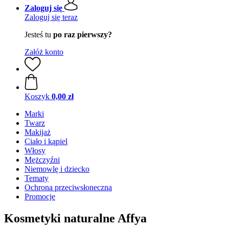
Zaloguj się
Zaloguj się teraz
Jesteś tu
po raz pierwszy?
Załóż konto
Koszyk
0,00 zł
Marki
Twarz
Makijaż
Ciało i kąpiel
Włosy
Mężczyźni
Niemowlę i dziecko
Tematy
Ochrona przeciwsłoneczna
Promocje
Kosmetyki naturalne Affya