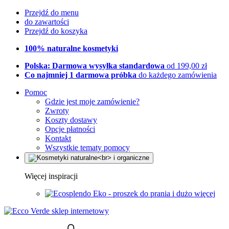
Przejdź do menu
do zawartości
Przejdź do koszyka
100% naturalne kosmetyki
Polska: Darmowa wysyłka standardowa
od 199,00 zł
Co najmniej 1 darmowa próbka
do każdego zamówienia
Pomoc
Gdzie jest moje zamówienie?
Zwroty
Koszty dostawy
Opcje płatności
Kontakt
Wszystkie tematy pomocy
Więcej inspiracji
Eko - proszek do prania i dużo więcej