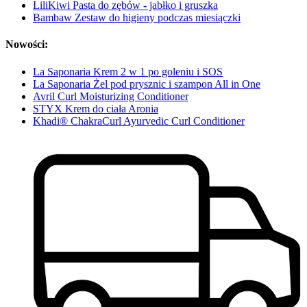
LiliKiwi Pasta do zębów - jabłko i gruszka
Bambaw Zestaw do higieny podczas miesiączki
Nowości:
La Saponaria Krem 2 w 1 po goleniu i SOS
La Saponaria Żel pod prysznic i szampon All in One
Avril Curl Moisturizing Conditioner
STYX Krem do ciała Aronia
Khadi® ChakraCurl Ayurvedic Curl Conditioner