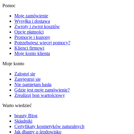
Pomoc
Moje zamówienie
Wysyłka i dostawa
Zwroty i zwrot kosztów
Opcje płatności
Promocje i kupony
Potrzebujesz więcej pomocy?
Klienci firmowi
Moje konto klienta
Moje konto
Zaloguj się
Zarejestruj się
Nie pamiętam hasła
Gdzie jest moje zamówienie?
Zrealizuj bon wartościowy
Warto wiedzieć
beauty Blog
Składniki
Certyfikaty kosmetyków naturalnych
Jak dbamy o środowisko