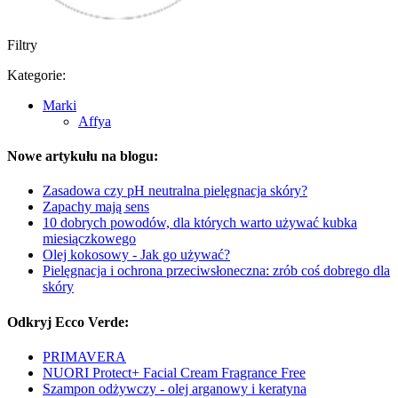
Filtry
Kategorie:
Marki
Affya
Nowe artykułu na blogu:
Zasadowa czy pH neutralna pielęgnacja skóry?
Zapachy mają sens
10 dobrych powodów, dla których warto używać kubka
miesiączkowego
Olej kokosowy - Jak go używać?
Pielęgnacja i ochrona przeciwsłoneczna: zrób coś dobrego dla
skóry
Odkryj Ecco Verde:
PRIMAVERA
NUORI Protect+ Facial Cream Fragrance Free
Szampon odżywczy - olej arganowy i keratyna