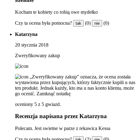
Kocham te kobiety co robią owe mydełko
Czy ta ocena była pomocna?
(0)
(0)
tak
nie
Katarzyna
20 stycznia 2018
Zweryfikowany zakup
„Zweryfikowany zakup” oznacza, że ​​ocena została
wystawiona przez kupujących, którzy faktycznie kupili u nas
ten produkt. Jednak każdy, kto ma u nas konto klienta, może
go ocenić.
Zamknąć notatkę
oceniony 5 z 5 gwiazd.
Recenzja napisana przez Katarzyna
Polecam. Jest swietne w parze z rekawica Kessa
Czy ta ocena była pomocna?
(2)
(0)
tak
nie