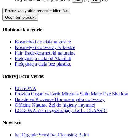
Pokaż wszystkie recenzje klientów
Oceń ten produkt
Ulubione kategorie:
Kosmetyki do ciała w kostce
Kosmetyki do twarzy w kostce
Fair Trade-kosmetyki naturalne
Pielęgnacja ciała od Akamuti
Pielęgnacja ciała bez plastiku
Odkryj Ecco Verde:
LOGONA
Provida Organics Earth Minerals Satin Matte Eye Shadow
Balade en Provence Homme mydło do twarzy
Officina Naturae Żel do higieny intymnej
LOGONA Żel oczyszczający 3w1 - CLASSIC
Nowości:
hej Organic Sensitive Cleansing Balm