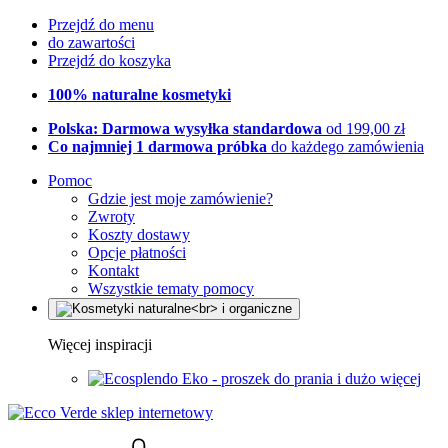
Przejdź do menu
do zawartości
Przejdź do koszyka
100% naturalne kosmetyki
Polska: Darmowa wysyłka standardowa
od 199,00 zł
Co najmniej 1 darmowa próbka
do każdego zamówienia
Pomoc
Gdzie jest moje zamówienie?
Zwroty
Koszty dostawy
Opcje płatności
Kontakt
Wszystkie tematy pomocy
Więcej inspiracji
Eko - proszek do prania i dużo więcej