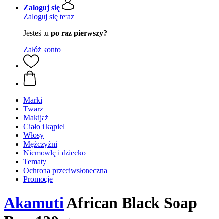
Zaloguj się
Zaloguj się teraz
Jesteś tu
po raz pierwszy?
Załóż konto
Marki
Twarz
Makijaż
Ciało i kąpiel
Włosy
Mężczyźni
Niemowlę i dziecko
Tematy
Ochrona przeciwsłoneczna
Promocje
Akamuti
African Black Soap