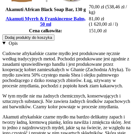
70,00 zł
(538,46 zł /
Akamuti African Black Soap Bar, 130 g
kg)
Akamuti Myrrh & Frankincense Balm,
81,00 zł
50 ml
(1 620,00 zł / l)
Cena całkowita:
151,00 zł
Dodaj produkty do koszyka
Opis
Cudowne afrykańskie czarne mydło jest produkowane ręcznie
według tradycyjnych metod. Pochodzi produkowane jest zgodnie z
zasadami sprawiedliwego handlu i jest produkowane przez
kooperację kobiet zamieszkałych w Ghanie (Zachodnia Afryka). To
mydło zawiera 50% czystego masła Shea i olejku palmowego
pochodzącego z dziko rosnących zbiorów. Ług, używany w
procesie zmydlania, pochodzi z popiołu łusek ziarn kakaowych.
W tym mydle nie ma żadnych chemicznych, konserwujących i
sztucznych substancji. Nie zawiera żadnych środków zapachowych
ani barwników. Czarny kolor powstaje w procesie zmydlania.
Akamuti afrykańskie czarne mydło ma bardzo delikatny zapach i
tworzy ładną, kremową piankę, która nawilża i zmiękcza skórę. Jest
to jedno z najzdrowszych mydeł, jakie są na świecie, ze względu na
jego czystość i prostotę w nim zawartych składników. Skóra staje