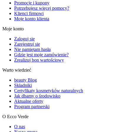
Promocje i kupony
Potrzebujesz więcej pomocy?
Klienci firmowi
Moje konto klienta
Moje konto
Zaloguj się
Zarejestruj się
Nie pamiętam hasła
Gdzie jest moje zamówienie?
Zrealizuj bon wartościowy
Warto wiedzieć
beauty Blog
Składniki
Certyfikaty kosmetyków naturalnych
Jak dbamy o środowisko
Aktualne oferty
Program partnerski
O Ecco Verde
O nas
Nasza grupa