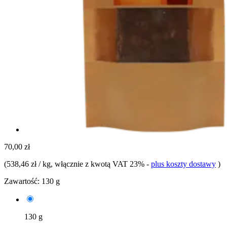
70,00 zł
(
538,46 zł / kg
, włącznie z kwotą VAT 23%
-
plus koszty dostawy
)
Zawartość:
130 g
130 g