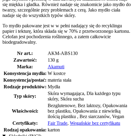
się miękka i gładka. Również nadaje się znakomicie jako mydło do
twarzy, szczególnie przy problemach z cerą. Jako mydło ciała
nadaje się do wszystkich typów skóry.
To mydło pakowane jest w w pełni nadający się do recyklingu
papier i tekturę, która składa się w 70% z przetworzonego kartonu.
Celofan jest pochodzenia roślinnego, a zatem całkowicie
biodegradowalny.
Nr art.:
AKM-ABS130
Zawartość:
130 g
Marka:
Akamuti
Konsystencja mydła:
W kostce
Konsystencja/postać:
materia stała
Rodzaje produktów:
Mydła
Skóra wymagająca, Dla każdego typu
Typ skóry:
skóry, Skóra sucha
Bezglutenowe, Bez laktozy, Opakowania
Właściwości:
bez plastiku, Opakowania z niewielką
ilością plastiku , Bez siarczanów, Vegan
Certyfikaty:
Fair Trade
,
Wegańskie bez certyfikatu
Rodzaj opakowania:
karton