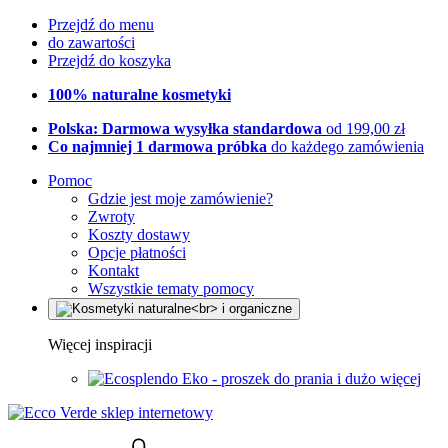
Przejdź do menu
do zawartości
Przejdź do koszyka
100% naturalne kosmetyki
Polska: Darmowa wysyłka standardowa
od 199,00 zł
Co najmniej 1 darmowa próbka
do każdego zamówienia
Pomoc
Gdzie jest moje zamówienie?
Zwroty
Koszty dostawy
Opcje płatności
Kontakt
Wszystkie tematy pomocy
Więcej inspiracji
Eko - proszek do prania i dużo więcej