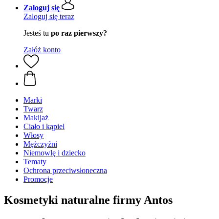
Zaloguj się
Zaloguj się teraz
Jesteś tu
po raz pierwszy?
Załóż konto
Marki
Twarz
Makijaż
Ciało i kąpiel
Włosy
Mężczyźni
Niemowlę i dziecko
Tematy
Ochrona przeciwsłoneczna
Promocje
Kosmetyki naturalne firmy Antos