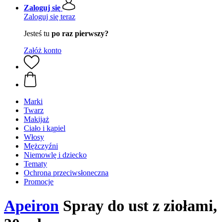
Zaloguj się
Zaloguj się teraz
Jesteś tu
po raz pierwszy?
Załóż konto
Marki
Twarz
Makijaż
Ciało i kąpiel
Włosy
Mężczyźni
Niemowlę i dziecko
Tematy
Ochrona przeciwsłoneczna
Promocje
Apeiron
Spray do ust z ziołami,