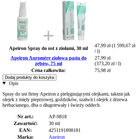
47,99 zł
(1 599,67 zł
Apeiron Spray do ust z ziołami, 30 ml
/ l)
Apeiron Auromère ziołowa pasta do
27,99 zł
zębów, 75 ml
(373,20 zł / l)
Cena całkowita:
75,98 zł
Dodaj produkty do koszyka
Opis
Spray do ust firmy Apeiron z pielęgnującymi olejkami, takimi jak
olejek z mięty pieprzowej, goździków, szałwii i olejek z drzewa
herbacianego, dba o długotrwały i świeży oddech.
Nr art.:
AP-9818
Zawartość:
30 ml
EAN:
4251191898181
Marka:
Apeiron