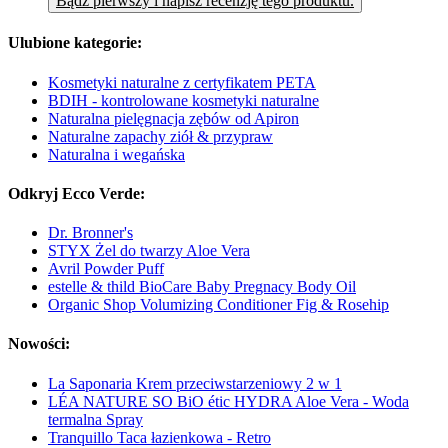
Bądź pierwszy i napisz recenzję tego produktu.
Ulubione kategorie:
Kosmetyki naturalne z certyfikatem PETA
BDIH - kontrolowane kosmetyki naturalne
Naturalna pielęgnacja zębów od Apiron
Naturalne zapachy ziół & przypraw
Naturalna i wegańska
Odkryj Ecco Verde:
Dr. Bronner's
STYX Żel do twarzy Aloe Vera
Avril Powder Puff
estelle & thild BioCare Baby Pregnacy Body Oil
Organic Shop Volumizing Conditioner Fig & Rosehip
Nowości:
La Saponaria Krem przeciwstarzeniowy 2 w 1
LÉA NATURE SO BiO étic HYDRA Aloe Vera - Woda
termalna Spray
Tranquillo Taca łazienkowa - Retro