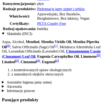
Konsystencja/postać:
płyn
Rodzaje produktów:
Pielęgnacja jamy ustnej i zębów
Ajurwedyjski, Bez fluorków,
Właściwości:
Bezglutenowe, Bez laktozy, Vegan
Certyfikaty:
PETA Cruelty Free
Rodzaj opakowania:
butelka
Składniki (INCI)
Aqua, Alcohol,
Menthol
,
Mentha Viridis Oil
,
Mentha Piperita
[1]
[1]
Oil
, Salvia Officinalis (Sage) Oil
, Melaleuca Alternifolia Leaf
Oil, Lavandula Officinalis (Lavender) Oil,
Cinnamomum Cassia
[2]
(Cinnamon) Leaf Oil
,
Eugenia Caryophyllus Oil
,
Limonene
,
[2]
[2]
[2]
Linalool
,
Cinnamal
,
Eugenol
z kontrolowanych upraw ekologicznych
z naturalnych olejków eterycznych
Auromère higiena jamy ustnej
Akcesoria
Informacje prawne
Pasujące produkty