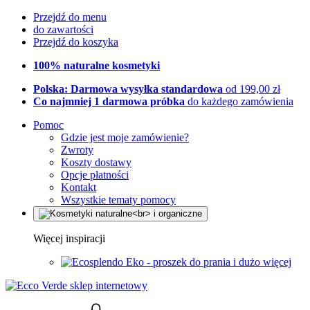
Przejdź do menu
do zawartości
Przejdź do koszyka
100% naturalne kosmetyki
Polska: Darmowa wysyłka standardowa
od 199,00 zł
Co najmniej 1 darmowa próbka
do każdego zamówienia
Pomoc
Gdzie jest moje zamówienie?
Zwroty
Koszty dostawy
Opcje płatności
Kontakt
Wszystkie tematy pomocy
Więcej inspiracji
Eko - proszek do prania i dużo więcej