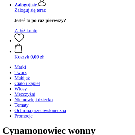
Zaloguj się
Zaloguj się teraz
Jesteś tu
po raz pierwszy?
Załóż konto
Koszyk
0,00 zł
Marki
Twarz
Makijaż
Ciało i kąpiel
Włosy
Mężczyźni
Niemowlę i dziecko
Tematy
Ochrona przeciwsłoneczna
Promocje
Cynamonowiec wonny