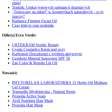
zimą!
Trądzik: Unikaj typowych substancji drażniących
„Testowany na nikiel” w kosmetykach naturalnych - co to
znaczy?
Radiance Firming Facial Oil
Czas letni to czas podziału
Odkryj Ecco Verde:
URTEKRAM Nordic Beauty
Gyada Cosmetics Krem pod oczy
Karbonoir Dezodorant z węglem aktywnym
Geoderm Mineral Sunscreen SPF 50
Zao Color & Repulp Lip Oil
Nowości:
PHYTORELAX LABORATORIES 31 Herbs Oil Multiuse
Gel Cream
Tranquillo Mydelniczka - Natural Neem
Propolia Active Soap
Avril Nutrition Hair Mask
Propolia Hair Mask