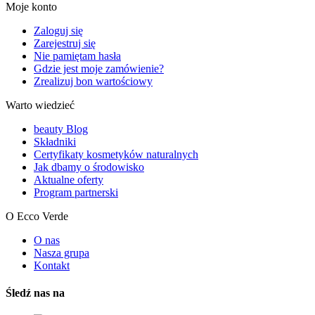
Moje konto
Zaloguj się
Zarejestruj się
Nie pamiętam hasła
Gdzie jest moje zamówienie?
Zrealizuj bon wartościowy
Warto wiedzieć
beauty Blog
Składniki
Certyfikaty kosmetyków naturalnych
Jak dbamy o środowisko
Aktualne oferty
Program partnerski
O Ecco Verde
O nas
Nasza grupa
Kontakt
Śledź nas na