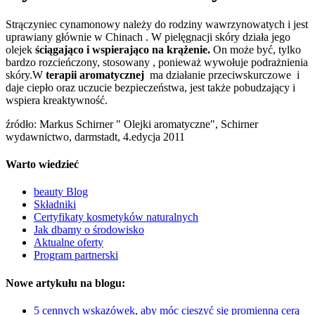
Strączyniec cynamonowy należy do rodziny wawrzynowatych i jest
uprawiany głównie w Chinach . W pielęgnacji skóry działa jego
olejek
ściągająco i wspierająco na krążenie.
On może być, tylko
bardzo rozcieńczony, stosowany , ponieważ wywołuje podrażnienia
skóry.W
terapii aromatycznej
ma działanie przeciwskurczowe i
daje ciepło oraz uczucie bezpieczeństwa, jest także pobudzający i
wspiera kreaktywność.
źródło: Markus Schirner " Olejki aromatyczne", Schirner
wydawnictwo, darmstadt, 4.edycja 2011
Warto wiedzieć
beauty Blog
Składniki
Certyfikaty kosmetyków naturalnych
Jak dbamy o środowisko
Aktualne oferty
Program partnerski
Nowe artykułu na blogu:
5 cennych wskazówek, aby móc cieszyć się promienną cerą