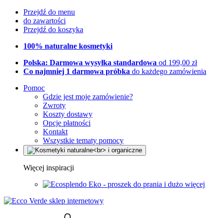
Przejdź do menu
do zawartości
Przejdź do koszyka
100% naturalne kosmetyki
Polska: Darmowa wysyłka standardowa
od 199,00 zł
Co najmniej 1 darmowa próbka
do każdego zamówienia
Pomoc
Gdzie jest moje zamówienie?
Zwroty
Koszty dostawy
Opcje płatności
Kontakt
Wszystkie tematy pomocy
Więcej inspiracji
Eko - proszek do prania i dużo więcej