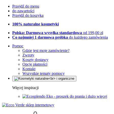
Przejdź do menu
do zawartości
Przejdź do koszyka
100% naturalne kosmetyki
Polska: Darmowa wysyłka standardowa
od 199,00 zł
Co najmniej 1 darmowa próbka
do każdego zamówienia
Pomoc
Gdzie jest moje zamówienie?
Zwroty
Koszty dostawy
Opcje płatności
Kontakt
Wszystkie tematy pomocy
Więcej inspiracji
Eko - proszek do prania i dużo więcej