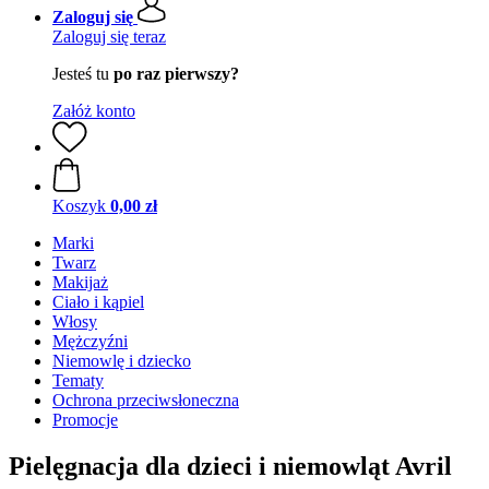
Zaloguj się
Zaloguj się teraz
Jesteś tu
po raz pierwszy?
Załóż konto
Koszyk
0,00 zł
Marki
Twarz
Makijaż
Ciało i kąpiel
Włosy
Mężczyźni
Niemowlę i dziecko
Tematy
Ochrona przeciwsłoneczna
Promocje
Pielęgnacja dla dzieci i niemowląt Avril