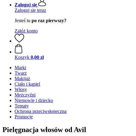
Zaloguj się
Zaloguj się teraz
Jesteś tu
po raz pierwszy?
Załóż konto
Koszyk
0,00 zł
Marki
Twarz
Makijaż
Ciało i kąpiel
Włosy
Mężczyźni
Niemowlę i dziecko
Tematy
Ochrona przeciwsłoneczna
Promocje
Pielęgnacja włosów od Avil