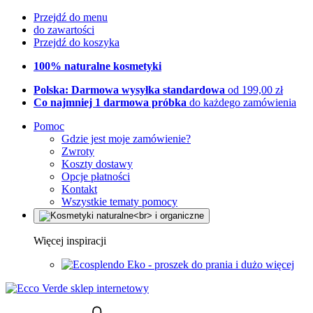
Przejdź do menu
do zawartości
Przejdź do koszyka
100% naturalne kosmetyki
Polska: Darmowa wysyłka standardowa
od 199,00 zł
Co najmniej 1 darmowa próbka
do każdego zamówienia
Pomoc
Gdzie jest moje zamówienie?
Zwroty
Koszty dostawy
Opcje płatności
Kontakt
Wszystkie tematy pomocy
Więcej inspiracji
Eko - proszek do prania i dużo więcej