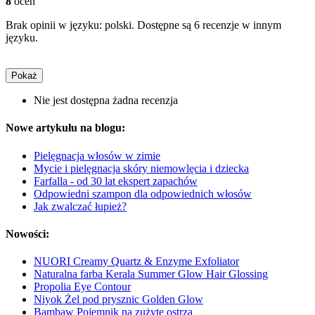
8
ocen
Brak opinii w języku: polski. Dostępne są 6 recenzje w innym
języku.
Pokaż
Nie jest dostępna żadna recenzja
Nowe artykułu na blogu:
Pielęgnacja włosów w zimie
Mycie i pielęgnacja skóry niemowlęcia i dziecka
Farfalla - od 30 lat ekspert zapachów
Odpowiedni szampon dla odpowiednich włosów
Jak zwalczać łupież?
Nowości:
NUORI Creamy Quartz & Enzyme Exfoliator
Naturalna farba Kerala Summer Glow Hair Glossing
Propolia Eye Contour
Niyok Żel pod prysznic Golden Glow
Bambaw Pojemnik na zużyte ostrza