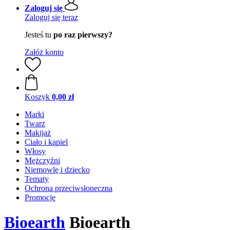
Zaloguj się
Zaloguj się teraz
Jesteś tu
po raz pierwszy?
Załóż konto
Koszyk
0,00 zł
Marki
Twarz
Makijaż
Ciało i kąpiel
Włosy
Mężczyźni
Niemowlę i dziecko
Tematy
Ochrona przeciwsłoneczna
Promocje
Bioearth
Bioearth