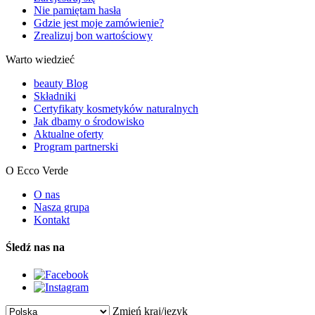
Nie pamiętam hasła
Gdzie jest moje zamówienie?
Zrealizuj bon wartościowy
Warto wiedzieć
beauty Blog
Składniki
Certyfikaty kosmetyków naturalnych
Jak dbamy o środowisko
Aktualne oferty
Program partnerski
O Ecco Verde
O nas
Nasza grupa
Kontakt
Śledź nas na
Zmień kraj/język