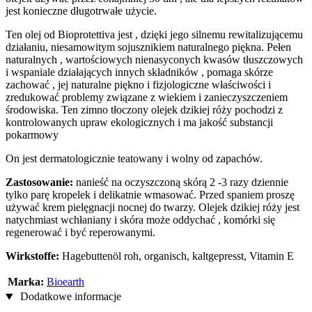
jest konieczne długotrwałe użycie.
Ten olej od Bioprotettiva jest , dzięki jego silnemu rewitalizującemu
działaniu, niesamowitym sojusznikiem naturalnego piękna. Pełen
naturalnych , wartościowych nienasyconych kwasów tłuszczowych
i wspaniale działających innych składników , pomaga skórze
zachować , jej naturalne piękno i fizjologiczne właściwości i
zredukować problemy związane z wiekiem i zanieczyszczeniem
środowiska. Ten zimno tłoczony olejek dzikiej róży pochodzi z
kontrolowanych upraw ekologicznych i ma jakość substancji
pokarmowy
On jest dermatologicznie teatowany i wolny od zapachów.
Zastosowanie:
nanieść na oczyszczoną skórą 2 -3 razy dziennie
tylko parę kropelek i delikatnie wmasować. Przed spaniem proszę
używać krem pielęgnacji nocnej do twarzy. Olejek dzikiej róży jest
natychmiast wchłaniany i skóra może oddychać , komórki się
regenerować i być reperowanymi.
Wirkstoffe:
Hagebuttenöl roh, organisch, kaltgepresst, Vitamin E
Marka:
Bioearth
Dodatkowe informacje