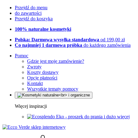
Przejdź do menu
do zawartości
Przejdź do koszyka
100% naturalne kosmetyki
Polska: Darmowa wysyłka standardowa
od 199,00 zł
Co najmniej 1 darmowa próbka
do każdego zamówienia
Pomoc
Gdzie jest moje zamówienie?
Zwroty
Koszty dostawy
Opcje płatności
Kontakt
Wszystkie tematy pomocy
Więcej inspiracji
Eko - proszek do prania i dużo więcej