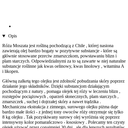
Opis
Róża Moszata jest rośliną pochodzącą z Chile , której nasiona
zawierają olej bardzo bogaty w pozytywne substancje - które są
głównie stosowane przeciw zmarszczkom, powstawaniu blizn i
plam starczych. Odpowiedzialnymi za to są zawarte w niej naturalne
substancje roślinne jak kwas oelinowy, kwas linolowy , witamina A
i likopen.
Główną zalketą tego olejku jest zdolność pobudzania skóry poprzez
działanie jego składników. Dzięki substancjom działającym
pochodzącym z natury , pomaga olejek tej róży w leczeniu blizn ,
rozstępów pociążowych , oparzeń słonecznych, plam starczych ,
zmarszczek , suchej i dojrzałej skóry a nawet trądzika .
Mechaniczna ekstrakcja z zimnego, surowego olejku piżma daje
bardzo małe ilości - z jednej tony owoców róży otrzymuje się tylko
8 kg olejku . Tak pozyskiwany surowy olej wyróżnia się poprzez
intensywny kolor pomarańczowo - łososiowy . Polecamy ten czysty
olejek używać przez conajmniej 30 dni , ale dla lepszych rezultatów