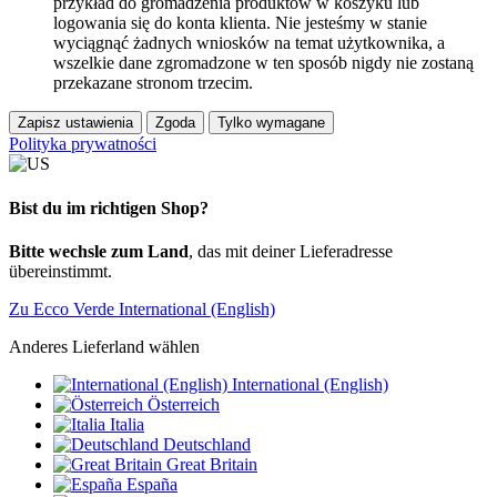
przykład do gromadzenia produktów w koszyku lub
logowania się do konta klienta. Nie jesteśmy w stanie
wyciągnąć żadnych wniosków na temat użytkownika, a
wszelkie dane zgromadzone w ten sposób nigdy nie zostaną
przekazane stronom trzecim.
Zapisz ustawienia
Zgoda
Tylko wymagane
Polityka prywatności
Bist du im richtigen Shop?
Bitte wechsle zum Land
, das mit deiner Lieferadresse
übereinstimmt.
Zu Ecco Verde International (English)
Anderes Lieferland wählen
International (English)
Österreich
Italia
Deutschland
Great Britain
España