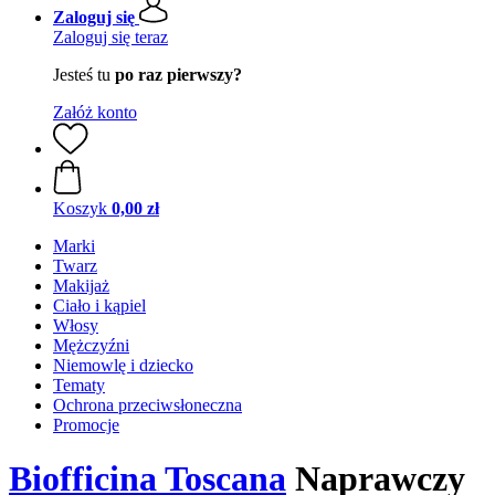
Zaloguj się
Zaloguj się teraz
Jesteś tu
po raz pierwszy?
Załóż konto
Koszyk
0,00 zł
Marki
Twarz
Makijaż
Ciało i kąpiel
Włosy
Mężczyźni
Niemowlę i dziecko
Tematy
Ochrona przeciwsłoneczna
Promocje
Biofficina Toscana
Naprawczy