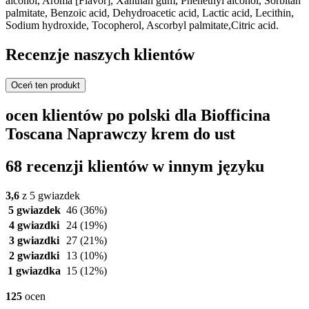
alcohol, Aroma [Flavor], Xanthan gum, Phenethyl alcohol, Sorbitan
palmitate, Benzoic acid, Dehydroacetic acid, Lactic acid, Lecithin,
Sodium hydroxide, Tocopherol, Ascorbyl palmitate,Citric acid.
Recenzje naszych klientów
Oceń ten produkt
ocen klientów po polski dla Biofficina
Toscana Naprawczy krem do ust
68 recenzji klientów w innym języku
3,6
z 5 gwiazdek
5 gwiazdek
46
(36%)
4 gwiazdki
24
(19%)
3 gwiazdki
27
(21%)
2 gwiazdki
13
(10%)
1 gwiazdka
15
(12%)
125
ocen