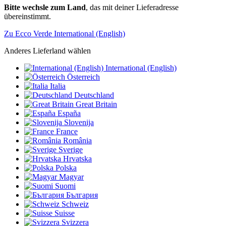
Bitte wechsle zum Land
, das mit deiner Lieferadresse
übereinstimmt.
Zu Ecco Verde International (English)
Anderes Lieferland wählen
International (English)
Österreich
Italia
Deutschland
Great Britain
España
Slovenija
France
România
Sverige
Hrvatska
Polska
Magyar
Suomi
България
Schweiz
Suisse
Svizzera