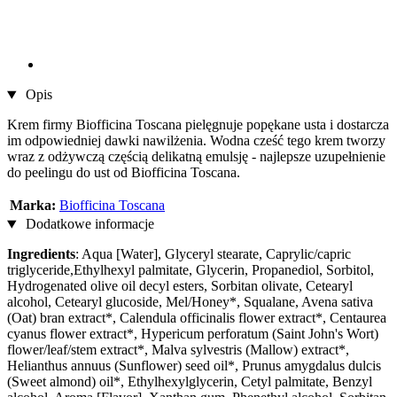
Opis
Krem firmy Biofficina Toscana pielęgnuje popękane usta i dostarcza
im odpowiedniej dawki nawilżenia. Wodna cześć tego krem tworzy
wraz z odżywczą częścią delikatną emulsję - najlepsze uzupełnienie
do peelingu do ust od Biofficina Toscana.
Marka:
Biofficina Toscana
Dodatkowe informacje
Ingredients
: Aqua [Water], Glyceryl stearate, Caprylic/capric
triglyceride,Ethylhexyl palmitate, Glycerin, Propanediol, Sorbitol,
Hydrogenated olive oil decyl esters, Sorbitan olivate, Cetearyl
alcohol, Cetearyl glucoside, Mel/Honey*, Squalane, Avena sativa
(Oat) bran extract*, Calendula officinalis flower extract*, Centaurea
cyanus flower extract*, Hypericum perforatum (Saint John's Wort)
flower/leaf/stem extract*, Malva sylvestris (Mallow) extract*,
Helianthus annuus (Sunflower) seed oil*, Prunus amygdalus dulcis
(Sweet almond) oil*, Ethylhexylglycerin, Cetyl palmitate, Benzyl