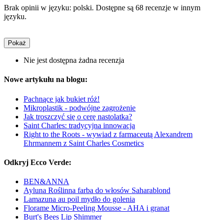
Brak opinii w języku: polski. Dostępne są 68 recenzje w innym
języku.
Pokaż
Nie jest dostępna żadna recenzja
Nowe artykułu na blogu:
Pachnące jak bukiet róż!
Mikroplastik - podwójne zagrożenie
Jak troszczyć się o cerę nastolatka?
Saint Charles: tradycyjna innowacja
Right to the Roots - wywiad z farmaceutą Alexandrem
Ehrmannem z Saint Charles Cosmetics
Odkryj Ecco Verde:
BEN&ANNA
Ayluna Roślinna farba do włosów Saharablond
Lamazuna au poil mydło do golenia
Florame Micro-Peeling Mousse - AHA i granat
Burt's Bees Lip Shimmer