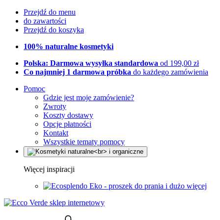
Przejdź do menu
do zawartości
Przejdź do koszyka
100% naturalne kosmetyki
Polska: Darmowa wysyłka standardowa
od 199,00 zł
Co najmniej 1 darmowa próbka
do każdego zamówienia
Pomoc
Gdzie jest moje zamówienie?
Zwroty
Koszty dostawy
Opcje płatności
Kontakt
Wszystkie tematy pomocy
Więcej inspiracji
Eko - proszek do prania i dużo więcej