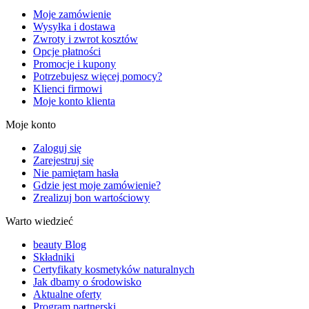
Moje zamówienie
Wysyłka i dostawa
Zwroty i zwrot kosztów
Opcje płatności
Promocje i kupony
Potrzebujesz więcej pomocy?
Klienci firmowi
Moje konto klienta
Moje konto
Zaloguj się
Zarejestruj się
Nie pamiętam hasła
Gdzie jest moje zamówienie?
Zrealizuj bon wartościowy
Warto wiedzieć
beauty Blog
Składniki
Certyfikaty kosmetyków naturalnych
Jak dbamy o środowisko
Aktualne oferty
Program partnerski