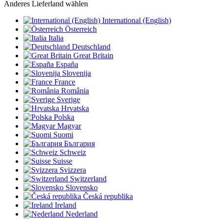
Anderes Lieferland wählen
International (English)
Österreich
Italia
Deutschland
Great Britain
España
Slovenija
France
România
Sverige
Hrvatska
Polska
Magyar
Suomi
България
Schweiz
Suisse
Svizzera
Switzerland
Slovensko
Česká republika
Ireland
Nederland