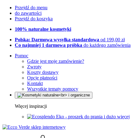
Przejdź do menu
do zawartości
Przejdź do koszyka
100% naturalne kosmetyki
Polska: Darmowa wysyłka standardowa
od 199,00 zł
Co najmniej 1 darmowa próbka
do każdego zamówienia
Pomoc
Gdzie jest moje zamówienie?
Zwroty
Koszty dostawy
Opcje płatności
Kontakt
Wszystkie tematy pomocy
Więcej inspiracji
Eko - proszek do prania i dużo więcej