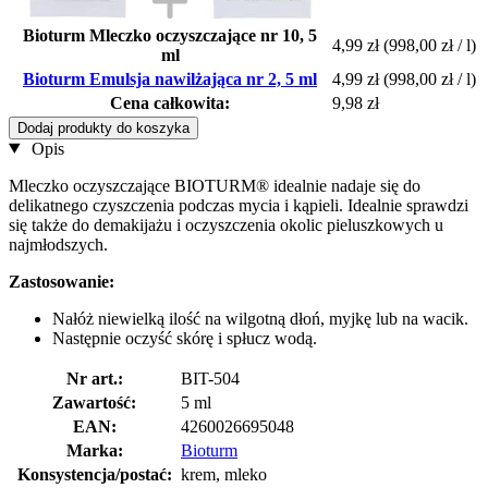
Bioturm Mleczko oczyszczające nr 10, 5
4,99 zł
(998,00 zł / l)
ml
Bioturm Emulsja nawilżająca nr 2, 5 ml
4,99 zł
(998,00 zł / l)
Cena całkowita:
9,98 zł
Dodaj produkty do koszyka
Opis
Mleczko oczyszczające BIOTURM® idealnie nadaje się do
delikatnego czyszczenia podczas mycia i kąpieli. Idealnie sprawdzi
się także do demakijażu i oczyszczenia okolic pieluszkowych u
najmłodszych.
Zastosowanie:
Nałóż niewielką ilość na wilgotną dłoń, myjkę lub na wacik.
Następnie oczyść skórę i spłucz wodą.
Nr art.:
BIT-504
Zawartość:
5 ml
EAN:
4260026695048
Marka:
Bioturm
Konsystencja/postać:
krem, mleko