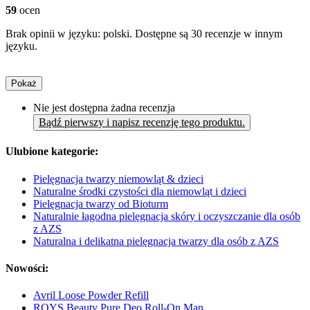
59
ocen
Brak opinii w języku: polski. Dostępne są 30 recenzje w innym
języku.
Pokaż
Nie jest dostępna żadna recenzja
Bądź pierwszy i napisz recenzję tego produktu.
Ulubione kategorie:
Pielęgnacja twarzy niemowląt & dzieci
Naturalne środki czystości dla niemowląt i dzieci
Pielęgnacja twarzy od Bioturm
Naturalnie łagodna pielęgnacja skóry i oczyszczanie dla osób
z AZS
Naturalna i delikatna pielęgnacja twarzy dla osób z AZS
Nowości:
Avril Loose Powder Refill
ROYS Beauty Pure Deo Roll-On Man