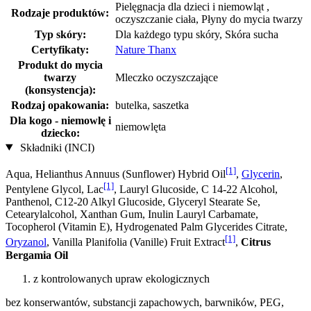
Pielęgnacja dla dzieci i niemowląt ,
Rodzaje produktów:
oczyszczanie ciała, Płyny do mycia twarzy
Typ skóry:
Dla każdego typu skóry, Skóra sucha
Certyfikaty:
Nature Thanx
Produkt do mycia
twarzy
Mleczko oczyszczające
(konsystencja):
Rodzaj opakowania:
butelka, saszetka
Dla kogo - niemowlę i
niemowlęta
dziecko:
Składniki (INCI)
[1]
Aqua, Helianthus Annuus (Sunflower) Hybrid Oil
,
Glycerin
,
[1]
Pentylene Glycol, Lac
, Lauryl Glucoside, C 14-22 Alcohol,
Panthenol, C12-20 Alkyl Glucoside, Glyceryl Stearate Se,
Cetearylalcohol, Xanthan Gum, Inulin Lauryl Carbamate,
Tocopherol (Vitamin E), Hydrogenated Palm Glycerides Citrate,
[1]
Oryzanol
, Vanilla Planifolia (Vanille) Fruit Extract
,
Citrus
Bergamia Oil
z kontrolowanych upraw ekologicznych
bez konserwantów, substancji zapachowych, barwników, PEG,