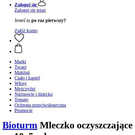
Zaloguj się
Zaloguj się teraz
Jesteś tu
po raz pierwszy?
Załóż konto
Marki
Twarz
Makijaż
Ciało i kąpiel
Włosy
Mężczyźni
Niemowlę i dziecko
Tematy
Ochrona przeciwsłoneczna
Promocje
Bioturm
Mleczko oczyszczające