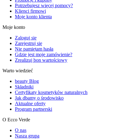
Potrzebujesz więcej pomocy?
Klienci firmowi
Moje konto klienta
Moje konto
Zaloguj się
Zarejestruj się
Nie pamiętam hasła
Gdzie jest moje zamówienie?
Zrealizuj bon wartościowy
Warto wiedzieć
beauty Blog
Składniki
Certyfikaty kosmetyków naturalnych
Jak dbamy o środowisko
Aktualne oferty
Program partnerski
O Ecco Verde
O nas
Nasza grupa