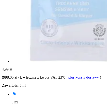
4,99 zł
(
998,00 zł / l
, włącznie z kwotą VAT 23%
-
plus koszty dostawy
)
Zawartość:
5 ml
5 ml