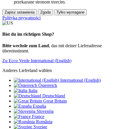
przekazane stronom trzecim.
Zapisz ustawienia
Zgoda
Tylko wymagane
Polityka prywatności
Bist du im richtigen Shop?
Bitte wechsle zum Land
, das mit deiner Lieferadresse
übereinstimmt.
Zu Ecco Verde International (English)
Anderes Lieferland wählen
International (English)
Österreich
Italia
Deutschland
Great Britain
España
Slovenija
France
România
Sverige