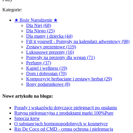
Kategorie:
★ Boże Narodzenie ★
Dla Niej (68)
Dla Niego (25)
Dla mamy i dziecka (44)
Fill it yourself - Pomysły na kalendarz adwentowy (98)
Zestawy prezentowe (119)
Luksusowe prezenty (16)
Pomysły na prezenty dla wegan (71)
Perfumy (37)
Kąpiel i wellness (19)
Dom i dobrostan (70)
Kompozycje herbaciane i zestawy herbat (29)
Bony podarunkowe (8)
Nowe artykułu na blogu:
Porady i wskazówki dotyczące pielęgnacji po opalaniu
Rutyna pielęgnacyjna z produktami marki 100%Pure
Smocza krew
O substancjach hormonopodobnych w kosmetyce
Rio De Coco od CMD - cenna ochrona i pielęgnacja