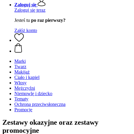
Zaloguj się
Zaloguj się teraz
Jesteś tu
po raz pierwszy?
Załóż konto
Marki
Twarz
Makijaż
Ciało i kąpiel
Włosy
Mężczyźni
Niemowlę i dziecko
Tematy
Ochrona przeciwsłoneczna
Promocje
Zestawy okazyjne oraz zestawy
promocyjne