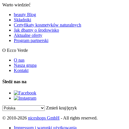
Warto wiedzieć
beauty Blog
Składniki
Certyfikaty kosmetyków naturalnych
Jak dbamy o środowisko
Aktualne oferty
Program partnerski
O Ecco Verde
O nas
Nasza grupa
Kontakt
Śledź nas na
Zmień kraj/język
© 2010-2026
niceshops GmbH
- All rights reserved.
Impressum i warunki użytkowania