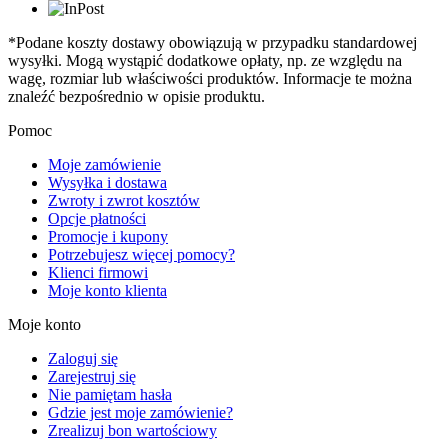
*Podane koszty dostawy obowiązują w przypadku standardowej
wysyłki. Mogą wystąpić dodatkowe opłaty, np. ze względu na
wagę, rozmiar lub właściwości produktów. Informacje te można
znaleźć bezpośrednio w opisie produktu.
Pomoc
Moje zamówienie
Wysyłka i dostawa
Zwroty i zwrot kosztów
Opcje płatności
Promocje i kupony
Potrzebujesz więcej pomocy?
Klienci firmowi
Moje konto klienta
Moje konto
Zaloguj się
Zarejestruj się
Nie pamiętam hasła
Gdzie jest moje zamówienie?
Zrealizuj bon wartościowy