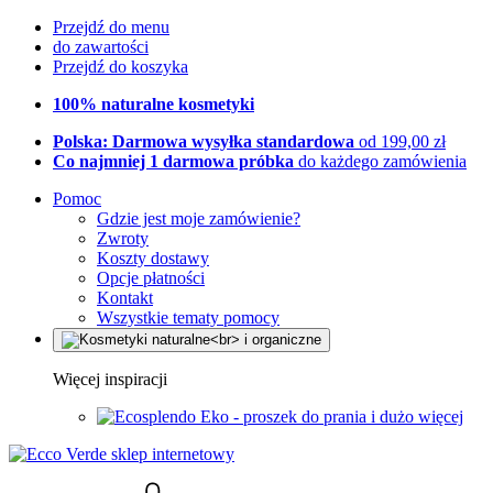
Przejdź do menu
do zawartości
Przejdź do koszyka
100% naturalne kosmetyki
Polska: Darmowa wysyłka standardowa
od 199,00 zł
Co najmniej 1 darmowa próbka
do każdego zamówienia
Pomoc
Gdzie jest moje zamówienie?
Zwroty
Koszty dostawy
Opcje płatności
Kontakt
Wszystkie tematy pomocy
Więcej inspiracji
Eko - proszek do prania i dużo więcej