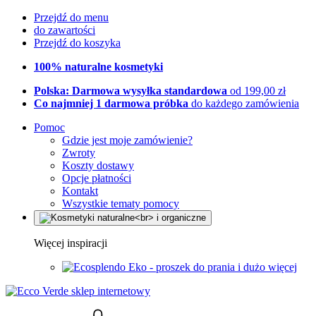
Przejdź do menu
do zawartości
Przejdź do koszyka
100% naturalne kosmetyki
Polska: Darmowa wysyłka standardowa
od 199,00 zł
Co najmniej 1 darmowa próbka
do każdego zamówienia
Pomoc
Gdzie jest moje zamówienie?
Zwroty
Koszty dostawy
Opcje płatności
Kontakt
Wszystkie tematy pomocy
Więcej inspiracji
Eko - proszek do prania i dużo więcej