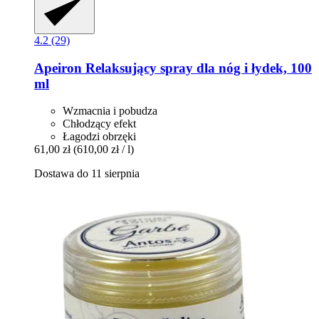
4.2 (29)
Apeiron
Relaksujący spray dla nóg i łydek, 100
ml
Wzmacnia i pobudza
Chłodzący efekt
Łagodzi obrzęki
61,00 zł
(610,00 zł / l)
Dostawa do 11 sierpnia