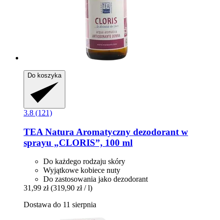
Do koszyka
3.8 (121)
TEA Natura
Aromatyczny dezodorant w
sprayu „CLORIS”, 100 ml
Do każdego rodzaju skóry
Wyjątkowe kobiece nuty
Do zastosowania jako dezodorant
31,99 zł
(319,90 zł / l)
Dostawa do 11 sierpnia