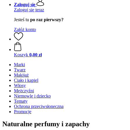
Zaloguj się
Zaloguj się teraz
Jesteś tu
po raz pierwszy?
Załóż konto
Koszyk
0,00 zł
Marki
Twarz
Makijaż
Ciało i kąpiel
Włosy
Mężczyźni
Niemowlę i dziecko
Tematy
Ochrona przeciwsłoneczna
Promocje
Naturalne perfumy i zapachy