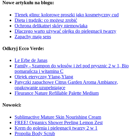
Nowe artykułu na blogu:
Tlenek glinu: kolorowe proszki jako kosmetyczny cud
Dieta i trądzik: co możesz zrobić
Ochrona delikatnej skóry niemowlaka
Dlaczego warto używać olejku do pielęgnacji twarzy
Zapachy mają sens
Odkryj Ecco Verde:
Le Erbe de Janas
Family - Szampon do włosów i żel pod prysznic 2 w 1, Bio
pomarańcza i witamina C
Olejek eteryczny Ylang-Ylang
Patyczki zapachowe Citrus Garden Aroma Ambiance,
opakowanie uzupelniające
Fleurance Nature Refillable Palette Medium
Nowości:
Sublimactive Mature Skin Nourishing Cream
FREE! Organics Shower Peeling Lemon Zest
Krem do golenia i pielęgnacji twarzy 2 w 1
Propolia Body Scrub