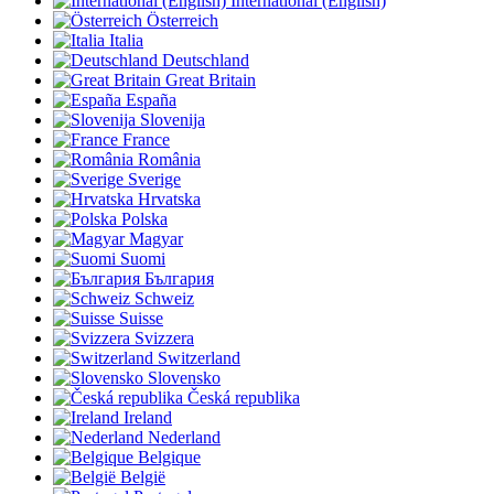
International (English)
Österreich
Italia
Deutschland
Great Britain
España
Slovenija
France
România
Sverige
Hrvatska
Polska
Magyar
Suomi
България
Schweiz
Suisse
Svizzera
Switzerland
Slovensko
Česká republika
Ireland
Nederland
Belgique
België