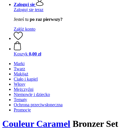
Zaloguj się
Zaloguj się teraz
Jesteś tu
po raz pierwszy?
Załóż konto
Koszyk
0,00 zł
Marki
Twarz
Makijaż
Ciało i kąpiel
Włosy
Mężczyźni
Niemowlę i dziecko
Tematy
Ochrona przeciwsłoneczna
Promocje
Couleur Caramel
Bronzer Set