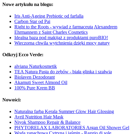
Nowe artykułu na blogu:
Iris Anti-Ageing Prebiotic od farfalla
Carbon Star od Pai
Right to the Roots - wywiad z farmaceutą Alexandrem
Ehrmannem z Saint Charles Cosmetics
Idealna baza pod makijaż z produktami puroBIO!
Wieczorna chwila wytchnienia dzięki mocy natury
Odkryj Ecco Verde:
alviana Naturkosmetik
TEA Natura Pasta do zębów - biała glinka i szałwia
Biolaven Dezodorant
Akamuti Sweet Almond Oil
100% Pure Krem BB
Nowości:
Naturalna farba Kerala Summer Glow Hair Glossing
Avril Nutrition Hair Mask
Niyok Shampoo Repair & Balance
PHYTORELAX LABORATORIES Argan Oil Shower Gel
Woda zapachowa Cytryna i jaśmin - Raggio di sole