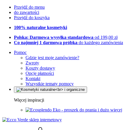
Przejdź do menu
do zawartości
Przejdź do koszyka
100% naturalne kosmetyki
Polska: Darmowa wysyłka standardowa
od 199,00 zł
Co najmniej 1 darmowa próbka
do każdego zamówienia
Pomoc
Gdzie jest moje zamówienie?
Zwroty
Koszty dostawy
Opcje płatności
Kontakt
Wszystkie tematy pomocy
Więcej inspiracji
Eko - proszek do prania i dużo więcej