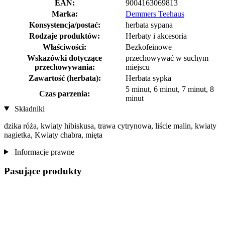
EAN:
9004163069813
Marka:
Demmers Teehaus
Konsystencja/postać:
herbata sypana
Rodzaje produktów:
Herbaty i akcesoria
Właściwości:
Bezkofeinowe
Wskazówki dotyczące
przechowywać w suchym
przechowywania:
miejscu
Zawartość (herbata):
Herbata sypka
5 minut, 6 minut, 7 minut, 8
Czas parzenia:
minut
Składniki
dzika róża, kwiaty hibiskusa, trawa cytrynowa, liście malin, kwiaty
nagietka, Kwiaty chabra, mięta
Informacje prawne
Pasujące produkty