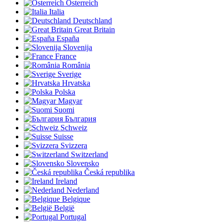
Österreich
Italia
Deutschland
Great Britain
España
Slovenija
France
România
Sverige
Hrvatska
Polska
Magyar
Suomi
България
Schweiz
Suisse
Svizzera
Switzerland
Slovensko
Česká republika
Ireland
Nederland
Belgique
België
Portugal