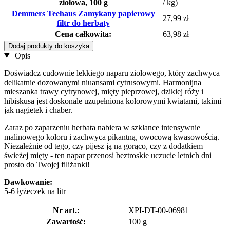
ziołowa, 100 g
/ kg)
Demmers Teehaus Zamykany papierowy
27,99 zł
filtr do herbaty
Cena całkowita:
63,98 zł
Dodaj produkty do koszyka
Opis
Doświadcz cudownie lekkiego naparu ziołowego, który zachwyca
delikatnie dozowanymi niuansami cytrusowymi. Harmonijna
mieszanka trawy cytrynowej, mięty pieprzowej, dzikiej róży i
hibiskusa jest doskonale uzupełniona kolorowymi kwiatami, takimi
jak nagietek i chaber.
Zaraz po zaparzeniu herbata nabiera w szklance intensywnie
malinowego koloru i zachwyca pikantną, owocową kwasowością.
Niezależnie od tego, czy pijesz ją na gorąco, czy z dodatkiem
świeżej mięty - ten napar przenosi beztroskie uczucie letnich dni
prosto do Twojej filiżanki!
Dawkowanie:
5-6 łyżeczek na litr
Nr art.:
XPI-DT-00-06981
Zawartość:
100 g