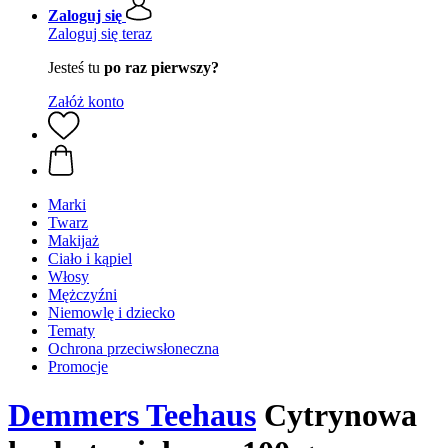
Zaloguj się
Zaloguj się teraz
Jesteś tu
po raz pierwszy?
Załóż konto
Marki
Twarz
Makijaż
Ciało i kąpiel
Włosy
Mężczyźni
Niemowlę i dziecko
Tematy
Ochrona przeciwsłoneczna
Promocje
Demmers Teehaus
Cytrynowa