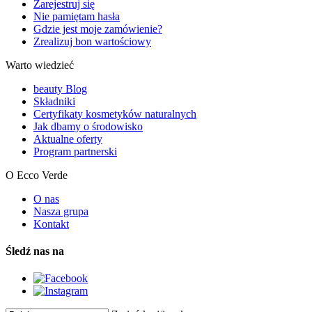
Zarejestruj się
Nie pamiętam hasła
Gdzie jest moje zamówienie?
Zrealizuj bon wartościowy
Warto wiedzieć
beauty Blog
Składniki
Certyfikaty kosmetyków naturalnych
Jak dbamy o środowisko
Aktualne oferty
Program partnerski
O Ecco Verde
O nas
Nasza grupa
Kontakt
Śledź nas na