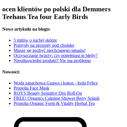
ocen klientów po polski dla Demmers
Teehaus Tea four Early Birds
Nowe artykułu na blogu:
5 mitów o suchej skórze
Pomysły na prezenty pod choinkę
Muszę się pozbyć niechcianego tatuażu!
Oczyszczanie twarzy: czy popełniasz te błędy?
Nieodpowiedni produkt? Nie ma problemu
Nowości:
Woda zapachowa Guawa i kokos - Isola Felice
Propolia Face Mask
ROYS Beauty Sensitive Deo Roll-On
FREE! Organics Calming Shower Berry Splash
Propolia Organic Form & Vitality Herbal Tea