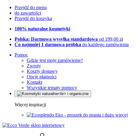
Przejdź do menu
do zawartości
Przejdź do koszyka
100% naturalne kosmetyki
Polska: Darmowa wysyłka standardowa
od 199,00 zł
Co najmniej 1 darmowa próbka
do każdego zamówienia
Pomoc
Gdzie jest moje zamówienie?
Zwroty
Koszty dostawy
Opcje płatności
Kontakt
Wszystkie tematy pomocy
Więcej inspiracji
Eko - proszek do prania i dużo więcej