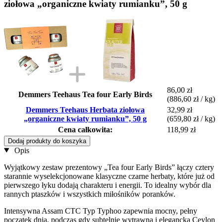
ziołowa „organiczne kwiaty rumianku”, 50 g
86,00 zł
Demmers Teehaus Tea four Early Birds
(886,60 zł / kg)
Demmers Teehaus Herbata ziołowa
32,99 zł
„organiczne kwiaty rumianku”, 50 g
(659,80 zł / kg)
Cena całkowita:
118,99 zł
Dodaj produkty do koszyka
Opis
Wyjątkowy zestaw prezentowy „Tea four Early Birds” łączy cztery
starannie wyselekcjonowane klasyczne czarne herbaty, które już od
pierwszego łyku dodają charakteru i energii. To idealny wybór dla
rannych ptaszków i wszystkich miłośników poranków.
Intensywna Assam CTC Typ Typhoo zapewnia mocny, pełny
początek dnia, podczas gdy subtelnie wytrawna i elegancka Ceylon