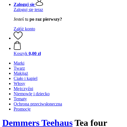
Zaloguj się
Zaloguj się teraz
Jesteś tu
po raz pierwszy?
Załóż konto
Koszyk
0,00 zł
Marki
Twarz
Makijaż
Ciało i kąpiel
Włosy
Mężczyźni
Niemowlę i dziecko
Tematy
Ochrona przeciwsłoneczna
Promocje
Demmers Teehaus
Tea four