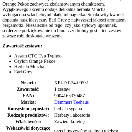
Orange Pekoe zachwyca zbalansowanym charakterem.
Wyjątkowego akcentu dodaje delikatna herbata Mnicha
wzbogacona szlachetnymi płatkami nagietka. Smakowity kwartet
dopełnia nasz klasyczny Earl Grey z najwyższej jakości aromatem
bergamotki. Niezależnie od tego, czy jako stylowy upominek,
serdeczne podziękowanie do biura czy drobny gest – ten zestaw
zawsze robi doskonałe wrażenie.
Zawartość zestawu:
Assam CTC Typ Typhoo
Ceylon Orange Pekoe
Herbata Mnicha
Earl Grey
Nr art.:
XPI-DT-24-09531
Zawartość:
1 zestaw
EAN:
9004163330487
Marka:
Demmers Teehaus
Konsystencja/postać:
herbata sypana
Rodzaje produktów:
Herbaty i akcesoria
Właściwości:
Zawiera kofeinę
Wskazówki dotyczące
przechowywać w suchym miejscu