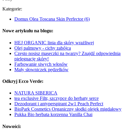
Kategorie:
Domus Olea Toscana Skin Perfector
(6)
Nowe artykułu na blogu:
HEJ ORGANIC linia dla skóry wrażliwej
Olej palmowy - cichy zabójca
Często nosisz maseczki na twarzy? Znajdź odpowiednią
pielęgnację skóry!
Farbowanie siwych włosów
Mały słowniczek pędzelków
Odkryj Ecco Verde:
NATURA SIBERICA
tea exclusive Filtr, szczypce do herbaty serce
Dezodorant i antyperspirant 2w1 Peach Perfect
BioPark Cosmetics Organiczny słodki olejek migdałowy
Pukka Bio herbata korzenna Vanilla Chai
Nowości: