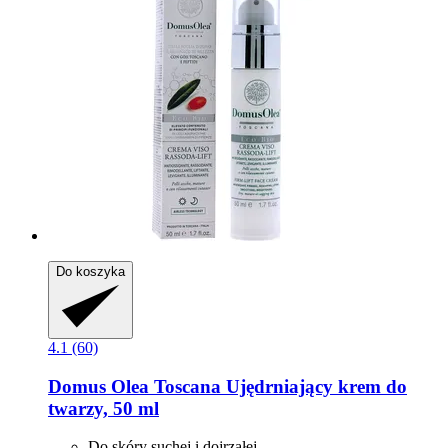
Do koszyka
4.1 (60)
Domus Olea Toscana
Ujędrniający krem do
twarzy, 50 ml
Do skóry suchej i dojrzałej