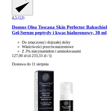
4.5 (13)
Domus Olea Toscana
Skin Perfector Bakuchiol
Gel-​Serum peptydy i kwas hialuronowy, 30 ml
Do zmęczonej i dojrzałej skóry
Właściwości przeciwstarzeniowe
Z 3% niacynamidem i aminokwasami
127,00 zł
(4 233,33 zł / l)
Dostawa do 11 sierpnia