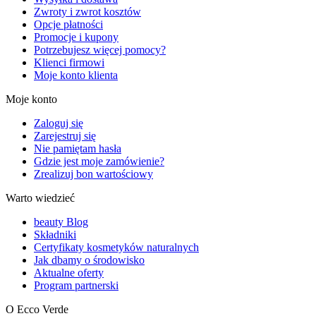
Zwroty i zwrot kosztów
Opcje płatności
Promocje i kupony
Potrzebujesz więcej pomocy?
Klienci firmowi
Moje konto klienta
Moje konto
Zaloguj się
Zarejestruj się
Nie pamiętam hasła
Gdzie jest moje zamówienie?
Zrealizuj bon wartościowy
Warto wiedzieć
beauty Blog
Składniki
Certyfikaty kosmetyków naturalnych
Jak dbamy o środowisko
Aktualne oferty
Program partnerski
O Ecco Verde