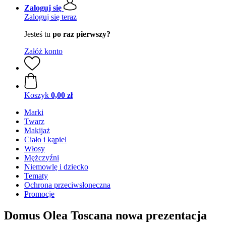
Zaloguj się
Zaloguj się teraz
Jesteś tu
po raz pierwszy?
Załóż konto
Koszyk
0,00 zł
Marki
Twarz
Makijaż
Ciało i kąpiel
Włosy
Mężczyźni
Niemowlę i dziecko
Tematy
Ochrona przeciwsłoneczna
Promocje
Domus Olea Toscana nowa prezentacja