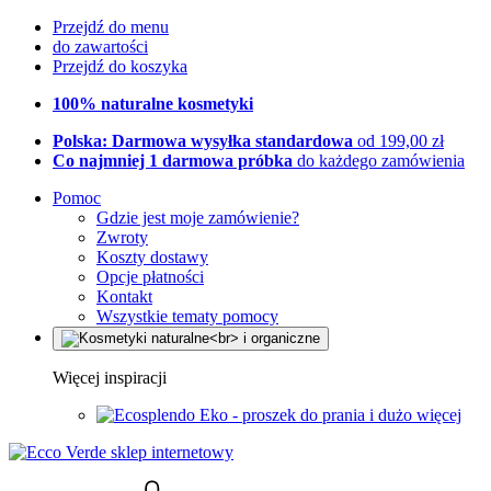
Przejdź do menu
do zawartości
Przejdź do koszyka
100% naturalne kosmetyki
Polska: Darmowa wysyłka standardowa
od 199,00 zł
Co najmniej 1 darmowa próbka
do każdego zamówienia
Pomoc
Gdzie jest moje zamówienie?
Zwroty
Koszty dostawy
Opcje płatności
Kontakt
Wszystkie tematy pomocy
Więcej inspiracji
Eko - proszek do prania i dużo więcej