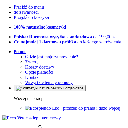
Przejdź do menu
do zawartości
Przejdź do koszyka
100% naturalne kosmetyki
Polska: Darmowa wysyłka standardowa
od 199,00 zł
Co najmniej 1 darmowa próbka
do każdego zamówienia
Pomoc
Gdzie jest moje zamówienie?
Zwroty
Koszty dostawy
Opcje płatności
Kontakt
Wszystkie tematy pomocy
Więcej inspiracji
Eko - proszek do prania i dużo więcej