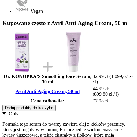
Vegan
Kupowane często z Avril Anti-Aging Cream, 50 ml
Dr. KONOPKA'S Smoothing Face Serum,
32,99 zł
(1 099,67 zł
30 ml
/ l)
44,99 zł
Avril Anti-Aging Cream, 50 ml
(899,80 zł / l)
Cena całkowita:
77,98 zł
Dodaj produkty do koszyka
Opis
Formuła tego serum do twarzy zawiera olej z kiełków pszenicy,
który jest bogaty w witaminę E i niezbędne wielonienasycone
kwasy tłuszczowe, a także ekstrakty z fiołków, które mają