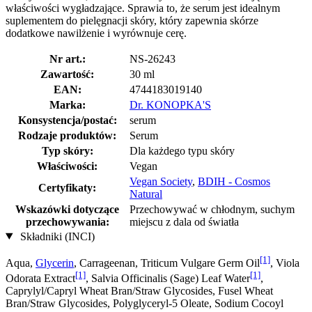
właściwości wygładzające. Sprawia to, że serum jest idealnym
suplementem do pielęgnacji skóry, który zapewnia skórze
dodatkowe nawilżenie i wyrównuje cerę.
Nr art.:
NS-26243
Zawartość:
30 ml
EAN:
4744183019140
Marka:
Dr. KONOPKA'S
Konsystencja/postać:
serum
Rodzaje produktów:
Serum
Typ skóry:
Dla każdego typu skóry
Właściwości:
Vegan
Vegan Society
,
BDIH - Cosmos
Certyfikaty:
Natural
Wskazówki dotyczące
Przechowywać w chłodnym, suchym
przechowywania:
miejscu z dala od światła
Składniki (INCI)
[1]
Aqua,
Glycerin
, Carrageenan, Triticum Vulgare Germ Oil
, Viola
[1]
[1]
Odorata Extract
, Salvia Officinalis (Sage) Leaf Water
,
Caprylyl/Capryl Wheat Bran/Straw Glycosides, Fusel Wheat
Bran/Straw Glycosides, Polyglyceryl-5 Oleate, Sodium Cocoyl