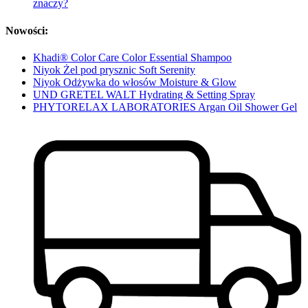
znaczy?
Nowości:
Khadi® Color Care Color Essential Shampoo
Niyok Żel pod prysznic Soft Serenity
Niyok Odżywka do włosów Moisture & Glow
UND GRETEL WALT Hydrating & Setting Spray
PHYTORELAX LABORATORIES Argan Oil Shower Gel