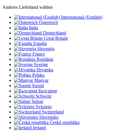
Anderes Lieferland wählen
International (English)
Österreich
Italia
Deutschland
Great Britain
España
Slovenija
France
România
Sverige
Hrvatska
Polska
Magyar
Suomi
България
Schweiz
Suisse
Svizzera
Switzerland
Slovensko
Česká republika
Ireland