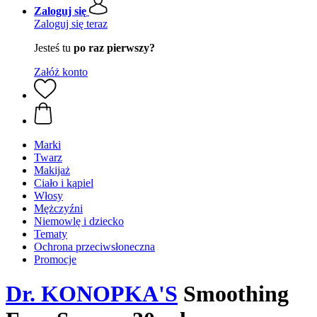
Zaloguj się
Zaloguj się teraz
Jesteś tu
po raz pierwszy?
Załóż konto
Marki
Twarz
Makijaż
Ciało i kąpiel
Włosy
Mężczyźni
Niemowlę i dziecko
Tematy
Ochrona przeciwsłoneczna
Promocje
Dr. KONOPKA'S
Smoothing