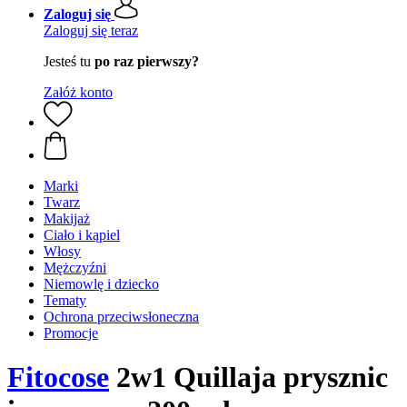
Zaloguj się
Zaloguj się teraz
Jesteś tu
po raz pierwszy?
Załóż konto
Marki
Twarz
Makijaż
Ciało i kąpiel
Włosy
Mężczyźni
Niemowlę i dziecko
Tematy
Ochrona przeciwsłoneczna
Promocje
Fitocose
2w1 Quillaja prysznic