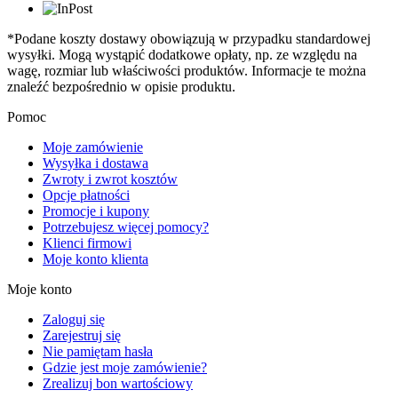
*Podane koszty dostawy obowiązują w przypadku standardowej
wysyłki. Mogą wystąpić dodatkowe opłaty, np. ze względu na
wagę, rozmiar lub właściwości produktów. Informacje te można
znaleźć bezpośrednio w opisie produktu.
Pomoc
Moje zamówienie
Wysyłka i dostawa
Zwroty i zwrot kosztów
Opcje płatności
Promocje i kupony
Potrzebujesz więcej pomocy?
Klienci firmowi
Moje konto klienta
Moje konto
Zaloguj się
Zarejestruj się
Nie pamiętam hasła
Gdzie jest moje zamówienie?
Zrealizuj bon wartościowy