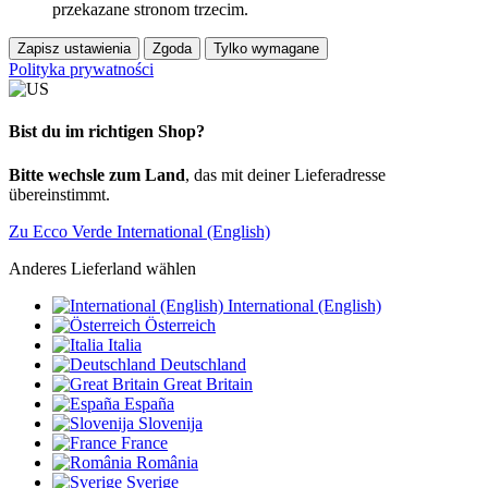
przekazane stronom trzecim.
Zapisz ustawienia
Zgoda
Tylko wymagane
Polityka prywatności
Bist du im richtigen Shop?
Bitte wechsle zum Land
, das mit deiner Lieferadresse
übereinstimmt.
Zu Ecco Verde International (English)
Anderes Lieferland wählen
International (English)
Österreich
Italia
Deutschland
Great Britain
España
Slovenija
France
România
Sverige