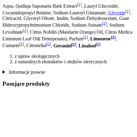
[1]
Aqua, Quillaja Saponaria Bark Extract
, Lauryl Glucoside,
[1]
Cocamidopropyl Betaine, Sodium Lauroyl Glutamate,
Glycerin
,
Citricacid, Glyceryl Oleate, Inulin, Sodium Dehydroacetate, Guar
[2]
Hidroxypropyltrimonium Chloride, Sodium Anisate
, Sodium
[2]
Levulinate
, Citrus Nobilis (Mandarin Orange) Oil, Citrus Medica
[2]
[2]
Limonum Leaf Oil( Deterpenato), Parfum
,
Limonene
,
[2]
[2]
[2]
[2]
Cumarin
, Citronellal
,
Geraniol
,
Linalool
z upraw ekologicznych
z naturalnych ekstraktów i olejków eterycznych
Informacje prawne
Pasujące produkty