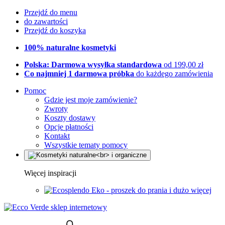
Przejdź do menu
do zawartości
Przejdź do koszyka
100% naturalne kosmetyki
Polska: Darmowa wysyłka standardowa
od 199,00 zł
Co najmniej 1 darmowa próbka
do każdego zamówienia
Pomoc
Gdzie jest moje zamówienie?
Zwroty
Koszty dostawy
Opcje płatności
Kontakt
Wszystkie tematy pomocy
Więcej inspiracji
Eko - proszek do prania i dużo więcej