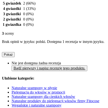
5 gwiazdek
2
(66%)
4 gwiazdki
1
(33%)
3 gwiazdki
0
(0%)
2 gwiazdki
0
(0%)
1 gwiazdka
0
(0%)
3
oceny
Brak opinii w języku: polski. Dostępna 1 recenzja w innym języku.
Pokaż
Nie jest dostępna żadna recenzja
Bądź pierwszy i napisz recenzję tego produktu.
Ulubione kategorie:
Naturalne szampony w płynie
Pielęgnacja do włosów w promocji
Naturalne szampony dla cienkich włosów
Naturalne produkty do pielęgnacji włosów firmy Fitocose
Wegańskie i naturalne szampony