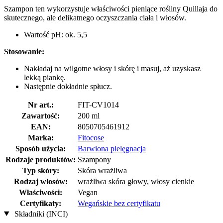
Szampon ten wykorzystuje właściwości pieniące rośliny Quillaja do
skutecznego, ale delikatnego oczyszczania ciała i włosów.
Wartość pH: ok. 5,5
Stosowanie:
Nakładaj na wilgotne włosy i skórę i masuj, aż uzyskasz
lekką piankę.
Następnie dokładnie spłucz.
Nr art.:
FIT-CV1014
Zawartość:
200 ml
EAN:
8050705461912
Marka:
Fitocose
Sposób użycia:
Barwiona pielęgnacja
Rodzaje produktów:
Szampony
Typ skóry:
Skóra wrażliwa
Rodzaj włosów:
wrażliwa skóra głowy, włosy cienkie
Właściwości:
Vegan
Certyfikaty:
Wegańskie bez certyfikatu
Składniki (INCI)