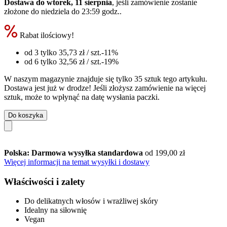
Dostawa do wtorek, 11 sierpnia
, jeśli zamówienie zostanie
złożone do
niedziela do 23:59 godz.
.
Rabat ilościowy!
od 3 tylko
35,73 zł
/ szt.
-11%
od 6 tylko
32,56 zł
/ szt.
-19%
W naszym magazynie znajduje się tylko 35 sztuk tego artykułu.
Dostawa jest już w drodze! Jeśli złożysz zamówienie na więcej
sztuk, może to wpłynąć na datę wysłania paczki.
Do koszyka
Polska: Darmowa wysyłka standardowa
od 199,00 zł
Więcej informacji na temat wysyłki i dostawy
Właściwości i zalety
Do delikatnych włosów i wrażliwej skóry
Idealny na siłownię
Vegan