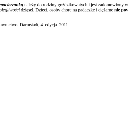
 macierzanką
należy do rodziny goździkowatych i jest zadomowiony w
dolegliwości
dziąseł. Dzieci, osoby chore na padaczkę i ciężarne
nie po
ydawnictwo Darmstadt, 4. edycja 2011