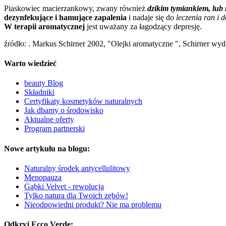
Piaskowiec macierzankowy, zwany również
dzikim tymiankiem, lub
dezynfekujące i hamujące zapalenia
i nadaje się do
leczenia ran i 
W terapii aromatycznej
jest uważany za łagodzący depresję.
źródło: . Markus Schirner 2002, "Olejki aromatyczne ", Schirner w
Warto wiedzieć
beauty Blog
Składniki
Certyfikaty kosmetyków naturalnych
Jak dbamy o środowisko
Aktualne oferty
Program partnerski
Nowe artykułu na blogu:
Naturalny środek antycellulitowy
Menopauza
Gąbki Velvet - rewolucja
Tylko natura dla Twoich zębów!
Nieodpowiedni produkt? Nie ma problemu
Odkryj Ecco Verde: