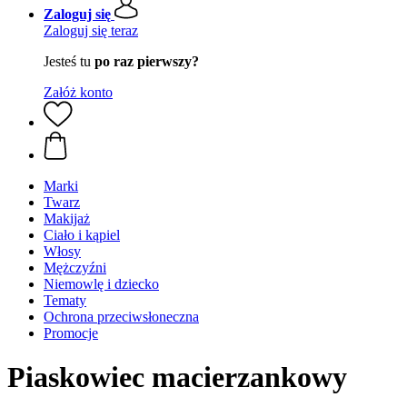
Zaloguj się
Zaloguj się teraz
Jesteś tu
po raz pierwszy?
Załóż konto
Marki
Twarz
Makijaż
Ciało i kąpiel
Włosy
Mężczyźni
Niemowlę i dziecko
Tematy
Ochrona przeciwsłoneczna
Promocje
Piaskowiec macierzankowy