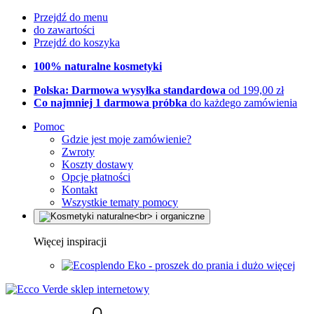
Przejdź do menu
do zawartości
Przejdź do koszyka
100% naturalne kosmetyki
Polska: Darmowa wysyłka standardowa
od 199,00 zł
Co najmniej 1 darmowa próbka
do każdego zamówienia
Pomoc
Gdzie jest moje zamówienie?
Zwroty
Koszty dostawy
Opcje płatności
Kontakt
Wszystkie tematy pomocy
Więcej inspiracji
Eko - proszek do prania i dużo więcej