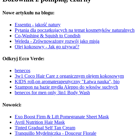
Nowe artykułu na blogu:
Essentiq - jakość natury
Pytania dla początkujących na temat kosmetyków naturalnych
Co-Washing & Squish to Condish
Weleda - Zrównoważony rozwój jako misja
Olej kokosowy - Jak go używać?
Odkryj Ecco Verde:
benecos
3w1 Coco Hair Care z organicznym olejem kokosowym
KIDS roll-on aromaterapeutyczny "Łatwa nauka", bio
Szampon na bazie mydła Aleppo do włosów suchych
benecos for men only 3in1 Body Wash
Nowości:
Exo Boost Firm & Lift Pomegranate Sheet Mask
Avril Nutrition Hair Mask
Tinted Gradual Self Tan Cream
Tranquillo Mydelniczka - Douceur Florale