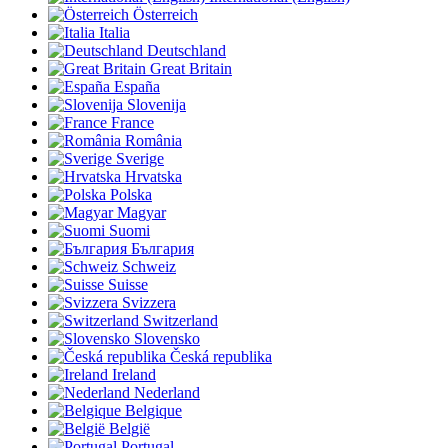
Österreich
Italia
Deutschland
Great Britain
España
Slovenija
France
România
Sverige
Hrvatska
Polska
Magyar
Suomi
България
Schweiz
Suisse
Svizzera
Switzerland
Slovensko
Česká republika
Ireland
Nederland
Belgique
België
Portugal