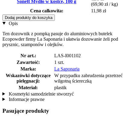
Sonett Mydło w kostce, 100 g
(69,90 zł / kg)
Cena całkowita:
11,98 zł
Dodaj produkty do koszyka
Opis
Ten dozownik z pompką pasuje do aluminiowych butelek
Ecopowder firmy La Saponaria i ułatwia dozowanie żeli pod
prysznic, szamponów i olejków.
Nr art.:
LAS-I001102
Zawartość:
1 szt.
Marka:
La Saponaria
Wskazówki dotyczące
W przypadku zabrudzenia przetrzeć
pielęgnacji:
wilgotną ściereczką
Materiał:
plastik
Kosmetyki samodzielnie stworzyć
Informacje prawne
Pasujące produkty