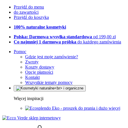
Przejdź do menu
do zawartości
Przejdź do koszyka
100% naturalne kosmetyki
Polska: Darmowa wysyłka standardowa
od 199,00 zł
Co najmniej 1 darmowa próbka
do każdego zamówienia
Pomoc
Gdzie jest moje zamówienie?
Zwroty
Koszty dostawy
Opcje płatności
Kontakt
Wszystkie tematy pomocy
Więcej inspiracji
Eko - proszek do prania i dużo więcej