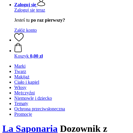
Zaloguj się
Zaloguj się teraz
Jesteś tu
po raz pierwszy?
Załóż konto
Koszyk
0,00 zł
Marki
Twarz
Makijaż
Ciało i kąpiel
Włosy
Mężczyźni
Niemowlę i dziecko
Tematy
Ochrona przeciwsłoneczna
Promocje
La Saponaria
Dozownik z