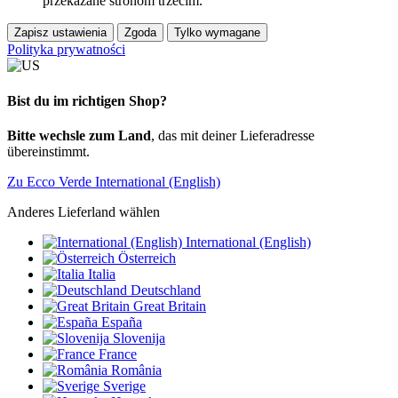
przekazane stronom trzecim.
Zapisz ustawienia
Zgoda
Tylko wymagane
Polityka prywatności
Bist du im richtigen Shop?
Bitte wechsle zum Land
, das mit deiner Lieferadresse
übereinstimmt.
Zu Ecco Verde International (English)
Anderes Lieferland wählen
International (English)
Österreich
Italia
Deutschland
Great Britain
España
Slovenija
France
România
Sverige