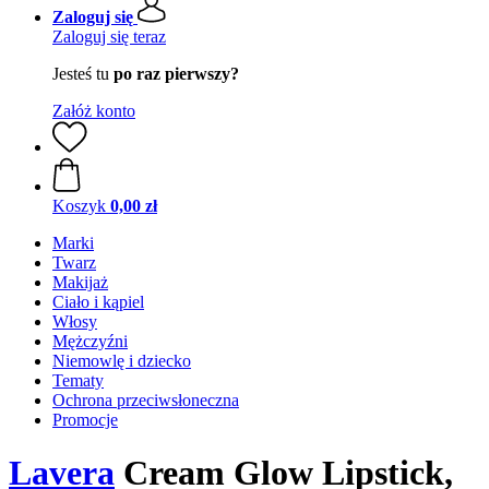
Zaloguj się
Zaloguj się teraz
Jesteś tu
po raz pierwszy?
Załóż konto
Koszyk
0,00 zł
Marki
Twarz
Makijaż
Ciało i kąpiel
Włosy
Mężczyźni
Niemowlę i dziecko
Tematy
Ochrona przeciwsłoneczna
Promocje
Lavera
Cream Glow Lipstick,