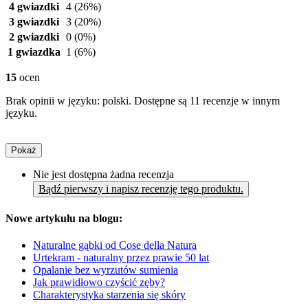
4 gwiazdki
4
(26%)
3 gwiazdki
3
(20%)
2 gwiazdki
0
(0%)
1 gwiazdka
1
(6%)
15
ocen
Brak opinii w języku: polski. Dostępne są 11 recenzje w innym
języku.
Pokaż
Nie jest dostępna żadna recenzja
Bądź pierwszy i napisz recenzję tego produktu.
Nowe artykułu na blogu:
Naturalne gąbki od Cose della Natura
Urtekram - naturalny przez prawie 50 lat
Opalanie bez wyrzutów sumienia
Jak prawidłowo czyścić zęby?
Charakterystyka starzenia się skóry