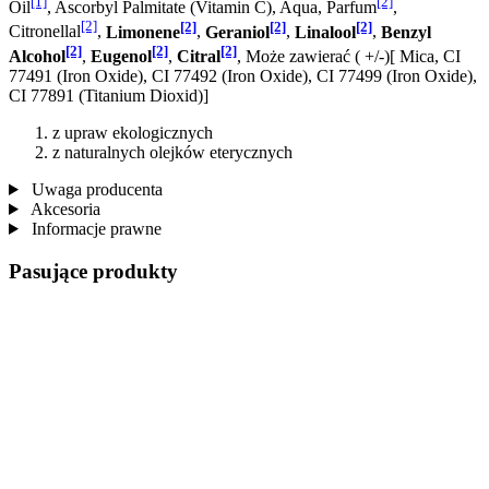
[1]
[2]
Oil
, Ascorbyl Palmitate (Vitamin C), Aqua, Parfum
,
[2]
[2]
[2]
[2]
Citronellal
,
Limonene
,
Geraniol
,
Linalool
,
Benzyl
[2]
[2]
[2]
Alcohol
,
Eugenol
,
Citral
, Może zawierać ( +/-)[ Mica, CI
77491 (Iron Oxide), CI 77492 (Iron Oxide), CI 77499 (Iron Oxide),
CI 77891 (Titanium Dioxid)]
z upraw ekologicznych
z naturalnych olejków eterycznych
Uwaga producenta
Akcesoria
Informacje prawne
Pasujące produkty