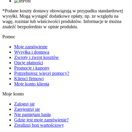
*Podane koszty dostawy obowiązują w przypadku standardowej
wysyłki. Mogą wystąpić dodatkowe opłaty, np. ze względu na
wagę, rozmiar lub właściwości produktów. Informacje te można
znaleźć bezpośrednio w opisie produktu.
Pomoc
Moje zamówienie
Wysyłka i dostawa
Zwroty i zwrot kosztów
Opcje płatności
Promocje i kupony
Potrzebujesz więcej pomocy?
Klienci firmowi
Moje konto klienta
Moje konto
Zaloguj się
Zarejestruj się
Nie pamiętam hasła
Gdzie jest moje zamówienie?
Zrealizuj bon wartościowy