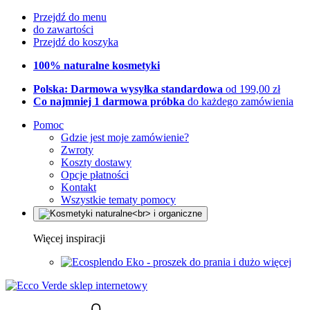
Przejdź do menu
do zawartości
Przejdź do koszyka
100% naturalne kosmetyki
Polska: Darmowa wysyłka standardowa
od 199,00 zł
Co najmniej 1 darmowa próbka
do każdego zamówienia
Pomoc
Gdzie jest moje zamówienie?
Zwroty
Koszty dostawy
Opcje płatności
Kontakt
Wszystkie tematy pomocy
Więcej inspiracji
Eko - proszek do prania i dużo więcej