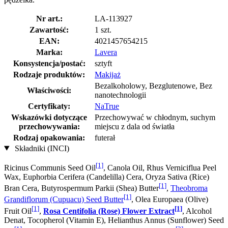
Nr art.:
LA-113927
Zawartość:
1 szt.
EAN:
4021457654215
Marka:
Lavera
Konsystencja/postać:
sztyft
Rodzaje produktów:
Makijaż
Bezalkoholowy, Bezglutenowe, Bez
Właściwości:
nanotechnologii
Certyfikaty:
NaTrue
Wskazówki dotyczące
Przechowywać w chłodnym, suchym
przechowywania:
miejscu z dala od światła
Rodzaj opakowania:
futerał
Składniki (INCI)
[1]
Ricinus Communis Seed Oil
, Canola Oil, Rhus Verniciflua Peel
Wax, Euphorbia Cerifera (Candelilla) Cera, Oryza Sativa (Rice)
[1]
Bran Cera, Butyrospermum Parkii (Shea) Butter
,
Theobroma
[1]
Grandiflorum (Cupuacu) Seed Butter
, Olea Europaea (Olive)
[1]
[1]
Fruit Oil
,
Rosa Centifolia (Rose) Flower Extract
, Alcohol
Denat, Tocopherol (Vitamin E), Helianthus Annus (Sunflower) Seed