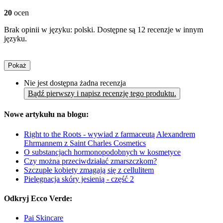
20
ocen
Brak opinii w języku: polski. Dostępne są 12 recenzje w innym
języku.
Pokaż
Nie jest dostępna żadna recenzja
Bądź pierwszy i napisz recenzję tego produktu.
Nowe artykułu na blogu:
Right to the Roots - wywiad z farmaceutą Alexandrem
Ehrmannem z Saint Charles Cosmetics
O substancjach hormonopodobnych w kosmetyce
Czy można przeciwdziałać zmarszczkom?
Szczupłe kobiety zmagają się z cellulitem
Pielęgnacja skóry jesienią - część 2
Odkryj Ecco Verde:
Pai Skincare