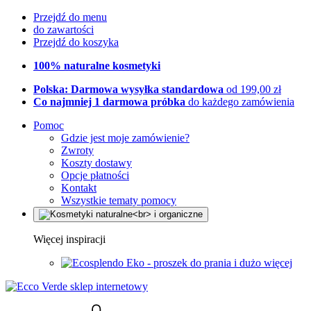
Przejdź do menu
do zawartości
Przejdź do koszyka
100% naturalne kosmetyki
Polska: Darmowa wysyłka standardowa
od 199,00 zł
Co najmniej 1 darmowa próbka
do każdego zamówienia
Pomoc
Gdzie jest moje zamówienie?
Zwroty
Koszty dostawy
Opcje płatności
Kontakt
Wszystkie tematy pomocy
Więcej inspiracji
Eko - proszek do prania i dużo więcej