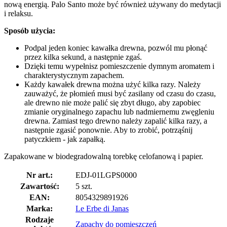
nową energią. Palo Santo może być również używany do medytacji
i relaksu.
Sposób użycia:
Podpal jeden koniec kawałka drewna, pozwól mu płonąć
przez kilka sekund, a następnie zgaś.
Dzięki temu wypełnisz pomieszczenie dymnym aromatem i
charakterystycznym zapachem.
Każdy kawałek drewna można użyć kilka razy. Należy
zauważyć, że płomień musi być zasilany od czasu do czasu,
ale drewno nie może palić się zbyt długo, aby zapobiec
zmianie oryginalnego zapachu lub nadmiernemu zwęgleniu
drewna. Zamiast tego drewno należy zapalić kilka razy, a
następnie zgasić ponownie. Aby to zrobić, potrząśnij
patyczkiem - jak zapałką.
Zapakowane w biodegradowalną torebkę celofanową i papier.
Nr art.:
EDJ-01LGPS0000
Zawartość:
5 szt.
EAN:
8054329891926
Marka:
Le Erbe di Janas
Rodzaje
Zapachy do pomieszczeń