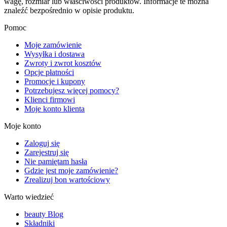
wagę, rozmiar lub właściwości produktów. Informacje te można
znaleźć bezpośrednio w opisie produktu.
Pomoc
Moje zamówienie
Wysyłka i dostawa
Zwroty i zwrot kosztów
Opcje płatności
Promocje i kupony
Potrzebujesz więcej pomocy?
Klienci firmowi
Moje konto klienta
Moje konto
Zaloguj się
Zarejestruj się
Nie pamiętam hasła
Gdzie jest moje zamówienie?
Zrealizuj bon wartościowy
Warto wiedzieć
beauty Blog
Składniki