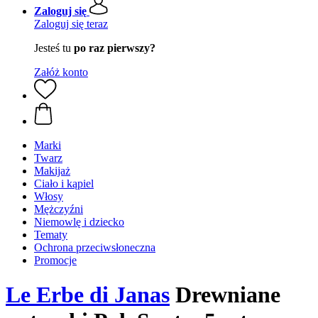
Zaloguj się
Zaloguj się teraz
Jesteś tu
po raz pierwszy?
Załóż konto
Marki
Twarz
Makijaż
Ciało i kąpiel
Włosy
Mężczyźni
Niemowlę i dziecko
Tematy
Ochrona przeciwsłoneczna
Promocje
Le Erbe di Janas
Drewniane