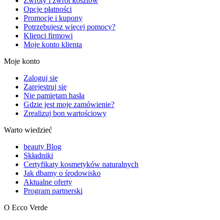
Zwroty i zwrot kosztów
Opcje płatności
Promocje i kupony
Potrzebujesz więcej pomocy?
Klienci firmowi
Moje konto klienta
Moje konto
Zaloguj się
Zarejestruj się
Nie pamiętam hasła
Gdzie jest moje zamówienie?
Zrealizuj bon wartościowy
Warto wiedzieć
beauty Blog
Składniki
Certyfikaty kosmetyków naturalnych
Jak dbamy o środowisko
Aktualne oferty
Program partnerski
O Ecco Verde