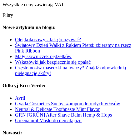
Wszystkie ceny zawierają VAT
Filtry
Nowe artykułu na blogu:
Olej kokosowy - Jak go używać?
Światowy Dzień Walki z Rakiem Piersi: zbieramy na rzecz
Pink Ribbon
Mały słowniczek pędzelków
Wskazówki jak bezpiecznie się opalać
Często nosisz maseczki na twarzy? Znajdź odpowiednią
pielęgnację skóry!
Odkryj Ecco Verde:
Avril
Gyada Cosmetics Suchy szampon do rudych włosów
Neutral & Delicate Toothpaste Mint Flavor
GRN [GRÜN] After Shave Balm Hemp & Hops
Greenatural Masło do demakijażu
Nowości: