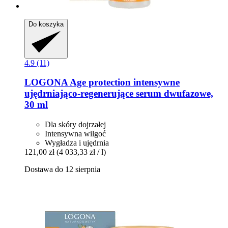
Do koszyka
4.9 (11)
LOGONA
Age protection intensywne
ujędrniająco-​regenerujące serum dwufazowe,
30 ml
Dla skóry dojrzałej
Intensywna wilgoć
Wygładza i ujędrnia
121,00 zł
(4 033,33 zł / l)
Dostawa do 12 sierpnia