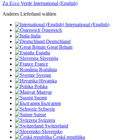
Zu Ecco Verde International (English)
Anderes Lieferland wählen
International (English)
Österreich
Italia
Deutschland
Great Britain
España
Slovenija
France
România
Sverige
Hrvatska
Polska
Magyar
Suomi
България
Schweiz
Suisse
Svizzera
Switzerland
Slovensko
Česká republika