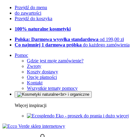
Przejdź do menu
do zawartości
Przejdź do koszyka
100% naturalne kosmetyki
Polska: Darmowa wysyłka standardowa
od 199,00 zł
Co najmniej 1 darmowa próbka
do każdego zamówienia
Pomoc
Gdzie jest moje zamówienie?
Zwroty
Koszty dostawy
Opcje płatności
Kontakt
Wszystkie tematy pomocy
Więcej inspiracji
Eko - proszek do prania i dużo więcej