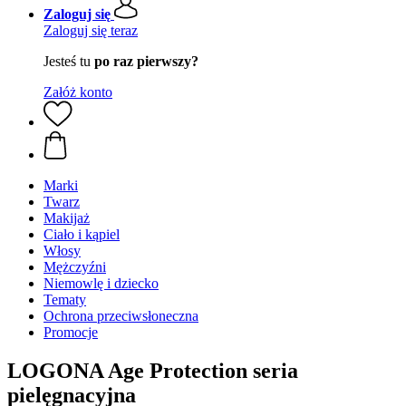
Zaloguj się
Zaloguj się teraz
Jesteś tu
po raz pierwszy?
Załóż konto
Marki
Twarz
Makijaż
Ciało i kąpiel
Włosy
Mężczyźni
Niemowlę i dziecko
Tematy
Ochrona przeciwsłoneczna
Promocje
LOGONA Age Protection seria
pielęgnacyjna