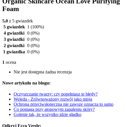
Organic Skincare Ocean Love Purifying
Foam
5,0
z 5 gwiazdek
5 gwiazdek
1
(100%)
4 gwiazdki
0
(0%)
3 gwiazdki
0
(0%)
2 gwiazdki
0
(0%)
1 gwiazdka
0
(0%)
1
ocena
Nie jest dostępna żadna recenzja
Nowe artykułu na blogu:
Oczyszczanie twarzy: czy popełniasz te błędy?
Weleda - Zrównoważony rozwój jako misja
Ochrona przeciwsłoneczna nie zawsze oznacza to samo
Co pomaga przy atopowym zapaleniu skóry?
Golenie tak, że wszystko idzie gładko
Odkryj Ecco Verde: