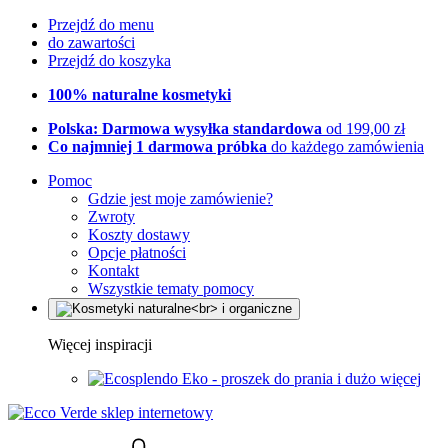
Przejdź do menu
do zawartości
Przejdź do koszyka
100% naturalne kosmetyki
Polska: Darmowa wysyłka standardowa
od 199,00 zł
Co najmniej 1 darmowa próbka
do każdego zamówienia
Pomoc
Gdzie jest moje zamówienie?
Zwroty
Koszty dostawy
Opcje płatności
Kontakt
Wszystkie tematy pomocy
Więcej inspiracji
Eko - proszek do prania i dużo więcej