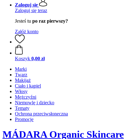
Zaloguj się
Zaloguj się teraz
Jesteś tu
po raz pierwszy?
Załóż konto
Koszyk
0,00 zł
Marki
Twarz
Makijaż
Ciało i kąpiel
Włosy
Mężczyźni
Niemowlę i dziecko
Tematy
Ochrona przeciwsłoneczna
Promocje
MÁDARA Organic Skincare