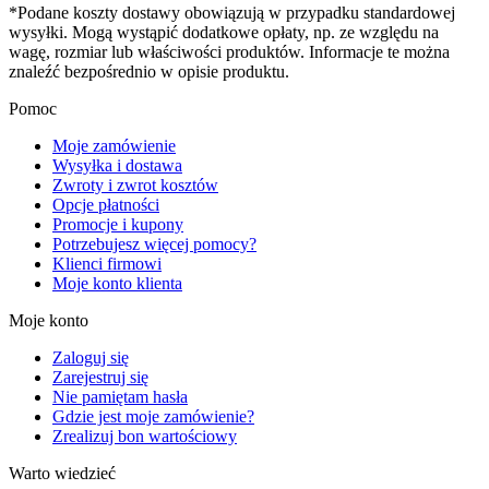
*Podane koszty dostawy obowiązują w przypadku standardowej
wysyłki. Mogą wystąpić dodatkowe opłaty, np. ze względu na
wagę, rozmiar lub właściwości produktów. Informacje te można
znaleźć bezpośrednio w opisie produktu.
Pomoc
Moje zamówienie
Wysyłka i dostawa
Zwroty i zwrot kosztów
Opcje płatności
Promocje i kupony
Potrzebujesz więcej pomocy?
Klienci firmowi
Moje konto klienta
Moje konto
Zaloguj się
Zarejestruj się
Nie pamiętam hasła
Gdzie jest moje zamówienie?
Zrealizuj bon wartościowy
Warto wiedzieć