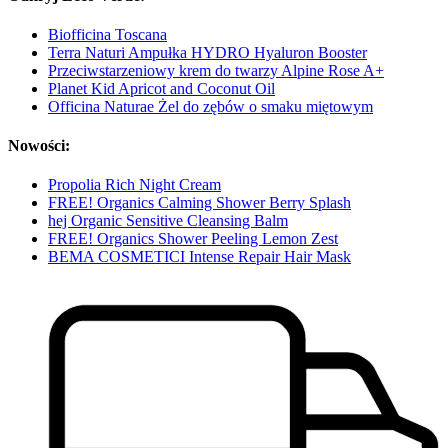
Biofficina Toscana
Terra Naturi Ampułka HYDRO Hyaluron Booster
Przeciwstarzeniowy krem do twarzy Alpine Rose A+
Planet Kid Apricot and Coconut Oil
Officina Naturae Żel do zębów o smaku miętowym
Nowości:
Propolia Rich Night Cream
FREE! Organics Calming Shower Berry Splash
hej Organic Sensitive Cleansing Balm
FREE! Organics Shower Peeling Lemon Zest
BEMA COSMETICI Intense Repair Hair Mask