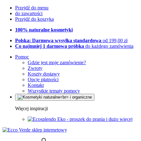
Przejdź do menu
do zawartości
Przejdź do koszyka
100% naturalne kosmetyki
Polska: Darmowa wysyłka standardowa
od 199,00 zł
Co najmniej 1 darmowa próbka
do każdego zamówienia
Pomoc
Gdzie jest moje zamówienie?
Zwroty
Koszty dostawy
Opcje płatności
Kontakt
Wszystkie tematy pomocy
Więcej inspiracji
Eko - proszek do prania i dużo więcej