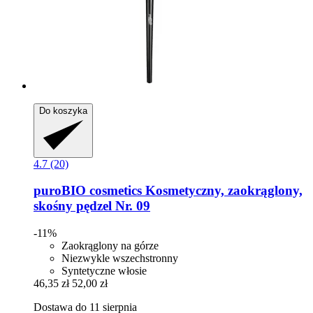
Do koszyka
4.7 (20)
puroBIO cosmetics
Kosmetyczny, zaokrąglony,
skośny pędzel Nr. 09
-11%
Zaokrąglony na górze
Niezwykle wszechstronny
Syntetyczne włosie
46,35 zł
52,00 zł
Dostawa do 11 sierpnia