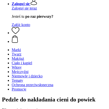
Zaloguj się
Zaloguj się teraz
Jesteś tu
po raz pierwszy?
Załóż konto
Marki
Twarz
Makijaż
Ciało i kąpiel
Włosy
Mężczyźni
Niemowlę i dziecko
Tematy
Ochrona przeciwsłoneczna
Promocje
Pedzle do nakładania cieni do powiek