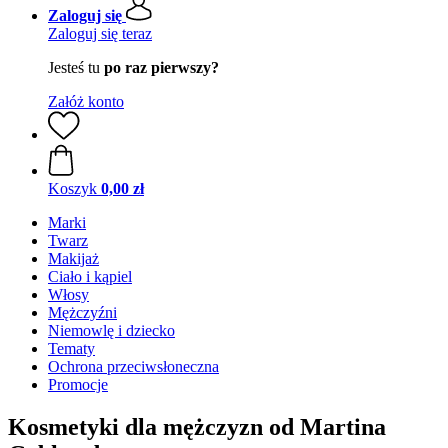
Zaloguj się
Zaloguj się teraz
Jesteś tu
po raz pierwszy?
Załóż konto
Koszyk
0,00 zł
Marki
Twarz
Makijaż
Ciało i kąpiel
Włosy
Mężczyźni
Niemowlę i dziecko
Tematy
Ochrona przeciwsłoneczna
Promocje
Kosmetyki dla mężczyzn od Martina