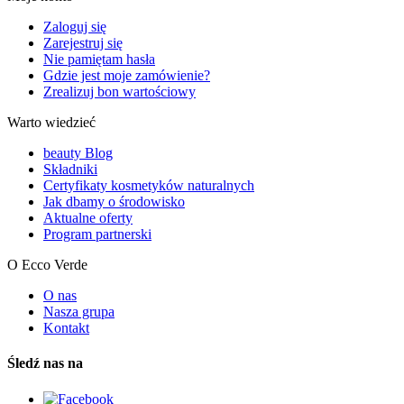
Zaloguj się
Zarejestruj się
Nie pamiętam hasła
Gdzie jest moje zamówienie?
Zrealizuj bon wartościowy
Warto wiedzieć
beauty Blog
Składniki
Certyfikaty kosmetyków naturalnych
Jak dbamy o środowisko
Aktualne oferty
Program partnerski
O Ecco Verde
O nas
Nasza grupa
Kontakt
Śledź nas na