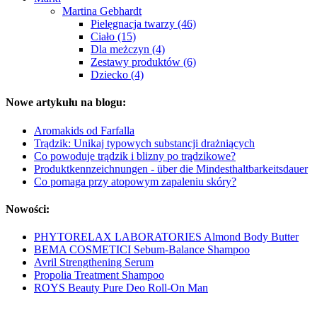
Martina Gebhardt
Pielęgnacja twarzy (46)
Ciało (15)
Dla meżczyn (4)
Zestawy produktów (6)
Dziecko (4)
Nowe artykułu na blogu:
Aromakids od Farfalla
Trądzik: Unikaj typowych substancji drażniących
Co powoduje trądzik i blizny po trądzikowe?
Produktkennzeichnungen - über die Mindesthaltbarkeitsdauer
Co pomaga przy atopowym zapaleniu skóry?
Nowości:
PHYTORELAX LABORATORIES Almond Body Butter
BEMA COSMETICI Sebum-Balance Shampoo
Avril Strengthening Serum
Propolia Treatment Shampoo
ROYS Beauty Pure Deo Roll-On Man