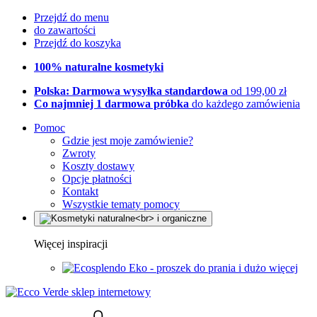
Przejdź do menu
do zawartości
Przejdź do koszyka
100% naturalne kosmetyki
Polska: Darmowa wysyłka standardowa
od 199,00 zł
Co najmniej 1 darmowa próbka
do każdego zamówienia
Pomoc
Gdzie jest moje zamówienie?
Zwroty
Koszty dostawy
Opcje płatności
Kontakt
Wszystkie tematy pomocy
Więcej inspiracji
Eko - proszek do prania i dużo więcej