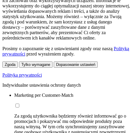
ich zachowań oraz wykorzystywanych urządzeń. Informacje te
wykorzystujemy do ciągłej optymalizacji naszej strony internetowej,
wyświetlania dopasowanych reklam i treści, a także do analizy
statystyk użytkowania. Możemy również – wyłącznie za Twoją
zgodą i pod warunkiem, że sam korzystasz z usług danego
dostawcy – porównywać zaszyfrowane dane z danymi
zewnętrznych partnerów, aby prezentować Ci oferty za
pośrednictwem ich kanałów reklamowych online.
Prosimy o zapoznanie się z ustawieniami zgody oraz naszą
Polityką
prywatności
przed wyrażeniem zgody.
Zgoda
Tylko wymagane
Dopasowanie ustawień
Polityka prywatności
Indywidualne ustawienia ochrony danych
Marketing per Customer-Match
Za zgodą użytkownika będziemy również informować go o
promocjach i pokazywać mu odpowiednie produkty poza
naszą witryną. W tym celu synchronizujemy zaszyfrowane
dane osobowe użytkownika z następującymi zewnętrznymi