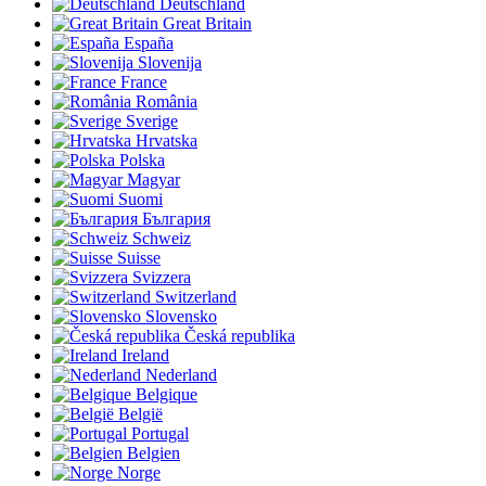
Deutschland
Great Britain
España
Slovenija
France
România
Sverige
Hrvatska
Polska
Magyar
Suomi
България
Schweiz
Suisse
Svizzera
Switzerland
Slovensko
Česká republika
Ireland
Nederland
Belgique
België
Portugal
Belgien
Norge