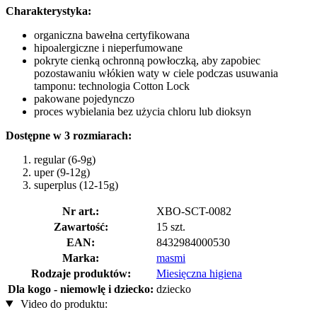
Charakterystyka:
organiczna bawełna certyfikowana
hipoalergiczne i nieperfumowane
pokryte cienką ochronną powłoczką, aby zapobiec
pozostawaniu włókien waty w ciele podczas usuwania
tamponu: technologia Cotton Lock
pakowane pojedynczo
proces wybielania bez użycia chloru lub dioksyn
Dostępne w 3 rozmiarach:
regular (6-9g)
uper (9-12g)
superplus (12-15g)
Nr art.:
XBO-SCT-0082
Zawartość:
15 szt.
EAN:
8432984000530
Marka:
masmi
Rodzaje produktów:
Miesięczna higiena
Dla kogo - niemowlę i dziecko:
dziecko
Video do produktu: