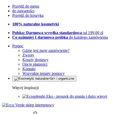
Przejdź do menu
do zawartości
Przejdź do koszyka
100% naturalne kosmetyki
Polska: Darmowa wysyłka standardowa
od 199,00 zł
Co najmniej 1 darmowa próbka
do każdego zamówienia
Pomoc
Gdzie jest moje zamówienie?
Zwroty
Koszty dostawy
Opcje płatności
Kontakt
Wszystkie tematy pomocy
Więcej inspiracji
Eko - proszek do prania i dużo więcej