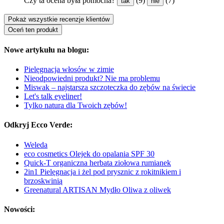
Czy ta ocena była pomocna?
(9)
(7)
tak
nie
Pokaż wszystkie recenzje klientów
Oceń ten produkt
Nowe artykułu na blogu:
Pielęgnacja włosów w zimie
Nieodpowiedni produkt? Nie ma problemu
Miswak – najstarsza szczoteczka do zębów na świecie
Let's talk eyeliner!
Tylko natura dla Twoich zębów!
Odkryj Ecco Verde:
Weleda
eco cosmetics Olejek do opalania SPF 30
Quick-T organiczna herbata ziołowa rumianek
2in1 Pielęgnacja i żel pod prysznic z rokitnikiem i
brzoskwinią
Greenatural ARTISAN Mydło Oliwa z oliwek
Nowości: