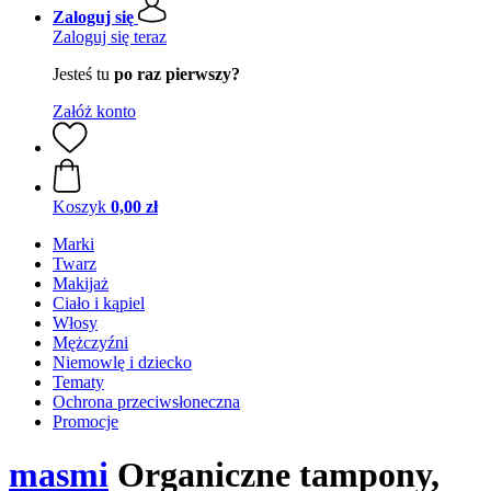
Zaloguj się
Zaloguj się teraz
Jesteś tu
po raz pierwszy?
Załóż konto
Koszyk
0,00 zł
Marki
Twarz
Makijaż
Ciało i kąpiel
Włosy
Mężczyźni
Niemowlę i dziecko
Tematy
Ochrona przeciwsłoneczna
Promocje
masmi
Organiczne tampony,