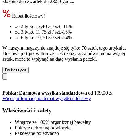
złożone do
czwartek do 23:59 godz.
.
Rabat ilościowy!
od 2 tylko
12,40 zł
/ szt.
-11%
od 3 tylko
11,75 zł
/ szt.
-16%
od 6 tylko
10,70 zł
/ szt.
-24%
W naszym magazynie znajduje się tylko 70 sztuk tego artykułu.
Dostawa jest już w drodze! Jeśli złożysz zamówienie na więcej
sztuk, może to wpłynąć na datę wysłania paczki.
Do koszyka
Polska: Darmowa wysyłka standardowa
od 199,00 zł
Więcej informacji na temat wysyłki i dostawy
Właściwości i zalety
Wnętrze ze 100% organicznej bawełny
Pokryte ochronną powłoczką
Pakowane pojedynczo