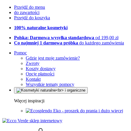
Przejdź do menu
do zawartości
Przejdź do koszyka
100% naturalne kosmetyki
Polska: Darmowa wysyłka standardowa
od 199,00 zł
Co najmniej 1 darmowa próbka
do każdego zamówienia
Pomoc
Gdzie jest moje zamówienie?
Zwroty
Koszty dostawy
Opcje płatności
Kontakt
Wszystkie tematy pomocy
Więcej inspiracji
Eko - proszek do prania i dużo więcej