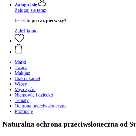
Zaloguj się
Zaloguj się teraz
Jesteś tu
po raz pierwszy?
Załóż konto
Marki
Twarz
Makijaż
Ciało i kąpiel
Włosy
Mężczyźni
Niemowlę i dziecko
Tematy
Ochrona przeciwsłoneczna
Promocje
Naturalna ochrona przeciwsłoneczna od S