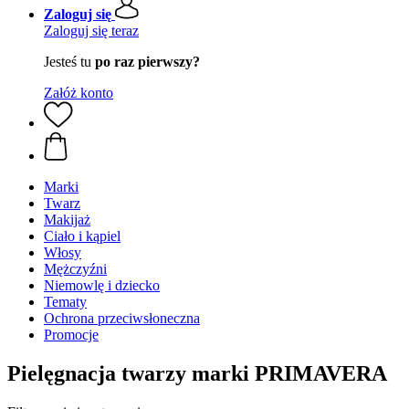
Zaloguj się
Zaloguj się teraz
Jesteś tu
po raz pierwszy?
Załóż konto
Marki
Twarz
Makijaż
Ciało i kąpiel
Włosy
Mężczyźni
Niemowlę i dziecko
Tematy
Ochrona przeciwsłoneczna
Promocje
Pielęgnacja twarzy marki PRIMAVERA