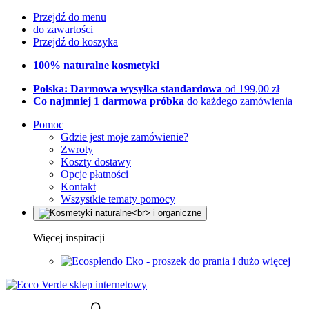
Przejdź do menu
do zawartości
Przejdź do koszyka
100% naturalne kosmetyki
Polska: Darmowa wysyłka standardowa
od 199,00 zł
Co najmniej 1 darmowa próbka
do każdego zamówienia
Pomoc
Gdzie jest moje zamówienie?
Zwroty
Koszty dostawy
Opcje płatności
Kontakt
Wszystkie tematy pomocy
Więcej inspiracji
Eko - proszek do prania i dużo więcej