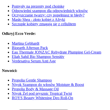
Pomysły na prezenty pod choinkę
Odpowiedni szampon dla odpowiednich włosów
Oczyszczanie twarzy: czy popełniasz te błędy?
Masło Shea - złoto kobiet z Afryki
Szczupłe kobiety zmagają się z cellulitem
Odkryj Ecco Verde:
Martina Gebhardt
Bioearth Aftersun Pack
Eau Thermale JONZAC Rehydrate Plumping Gel-Cream
Eliah Sahil Bio Shampoo Sensitiv
Verdesativa Serum Anti Age
Nowości:
Propolia Gentle Shampoo
Niyok Szampon do włosów Moisture & Boost
Propolia Body & Massage Oil
Niyok Żel pod prysznic Tropical Twist
ROYS Beauty Whitening Deo Roll-On