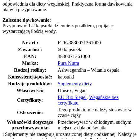
odpowiednia dla diety wegańskiej. Praktyczna forma dawkowania
ułatwia przyjmowanie.
Zalecane dawkowanie:
Przyjmować 1-2 kapsułki dziennie z posiłkiem, popijając
wystarczającą ilością wody.
Nr art.:
FTR-3830071361000
Zawartość:
60 kapsułek
EAN:
3830071361000
Marka:
Pura Nutra
Rodzaj rośliny:
Ashwagandha – Witania ospała
Konsystencja/postać:
kapsułki
Rodzaje produktów:
Suplementy diety
Właściwości:
Unisex, Vegan
EU-Bio Siegel
,
Wegańskie bez
Certyfikaty:
certyfikatu
Tego produktu nie należy stosować w
Ostrzeżenie:
czasie ciąży
Wskazówki dotyczące
Przechowywać w chłodnym, suchym
przechowywania:
miejscu z dala od światła
i
Suplementy nie zastępują urozmaiconej diety codziennej. Należy je