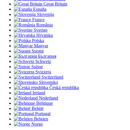
Great Britain
España
Slovenija
France
România
Sverige
Hrvatska
Polska
Magyar
Suomi
България
Schweiz
Suisse
Svizzera
Switzerland
Slovensko
Česká republika
Ireland
Nederland
Belgique
België
Portugal
Belgien
Norge