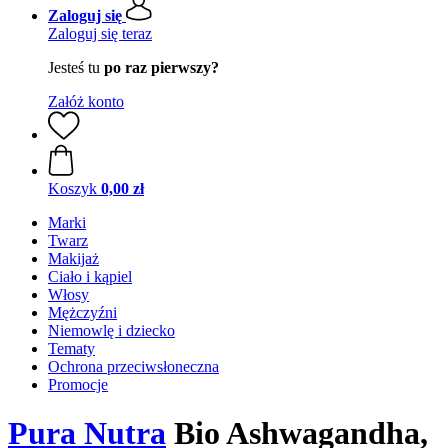
Zaloguj się
Zaloguj się teraz
Jesteś tu
po raz pierwszy?
Załóż konto
Koszyk
0,00 zł
Marki
Twarz
Makijaż
Ciało i kąpiel
Włosy
Mężczyźni
Niemowlę i dziecko
Tematy
Ochrona przeciwsłoneczna
Promocje
Pura Nutra
Bio Ashwagandha,