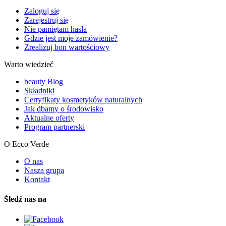
Zaloguj się
Zarejestruj się
Nie pamiętam hasła
Gdzie jest moje zamówienie?
Zrealizuj bon wartościowy
Warto wiedzieć
beauty Blog
Składniki
Certyfikaty kosmetyków naturalnych
Jak dbamy o środowisko
Aktualne oferty
Program partnerski
O Ecco Verde
O nas
Nasza grupa
Kontakt
Śledź nas na