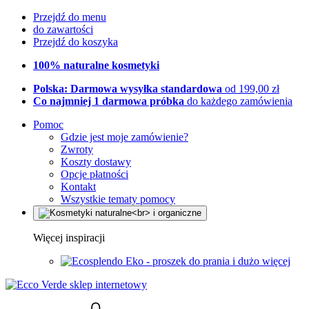
Przejdź do menu
do zawartości
Przejdź do koszyka
100% naturalne kosmetyki
Polska: Darmowa wysyłka standardowa
od 199,00 zł
Co najmniej 1 darmowa próbka
do każdego zamówienia
Pomoc
Gdzie jest moje zamówienie?
Zwroty
Koszty dostawy
Opcje płatności
Kontakt
Wszystkie tematy pomocy
Więcej inspiracji
Eko - proszek do prania i dużo więcej