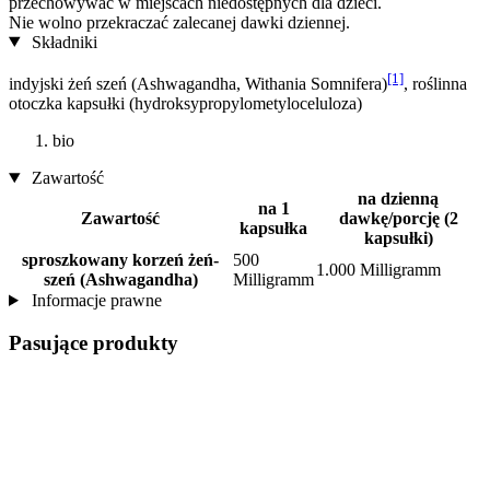
przechowywać w miejscach niedostępnych dla dzieci.
Nie wolno przekraczać zalecanej dawki dziennej.
Składniki
[1]
indyjski żeń szeń (Ashwagandha, Withania Somnifera)
, roślinna
otoczka kapsułki (hydroksypropylometyloceluloza)
bio
Zawartość
na dzienną
na 1
Zawartość
dawkę/porcję (2
kapsułka
kapsułki)
sproszkowany korzeń żeń-
500
1.000 Milligramm
szeń (Ashwagandha)
Milligramm
Informacje prawne
Pasujące produkty