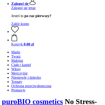
Zaloguj się
Zaloguj się teraz
Jesteś tu
po raz pierwszy?
Załóż konto
Koszyk
0,00 zł
Marki
Twarz
Makijaż
Ciało i kąpiel
Włosy
Mężczyźni
Niemowlę i dziecko
Tematy
Ochrona przeciwsłoneczna
Promocje
puroBIO cosmetics
No Stress-