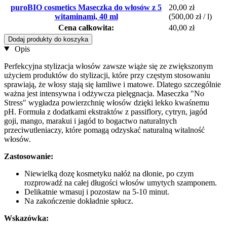
puroBIO cosmetics Maseczka do włosów z 5
20,00 zł
witaminami, 40 ml
(500,00 zł / l)
Cena całkowita:
40,00 zł
Dodaj produkty do koszyka
Opis
Perfekcyjna stylizacja włosów zawsze wiąże się ze zwiększonym
użyciem produktów do stylizacji, które przy częstym stosowaniu
sprawiają, że włosy stają się łamliwe i matowe. Dlatego szczególnie
ważna jest intensywna i odżywcza pielęgnacja. Maseczka "No
Stress" wygładza powierzchnię włosów dzięki lekko kwaśnemu
pH. Formuła z dodatkami ekstraktów z passiflory, cytryn, jagód
goji, mango, marakui i jagód to bogactwo naturalnych
przeciwutleniaczy, które pomagą odzyskać naturalną witalność
włosów.
Zastosowanie:
Niewielką dozę kosmetyku nałóż na dłonie, po czym
rozprowadź na całej długości włosów umytych szamponem.
Delikatnie wmasuj i pozostaw na 5-10 minut.
Na zakończenie dokładnie spłucz.
Wskazówka: