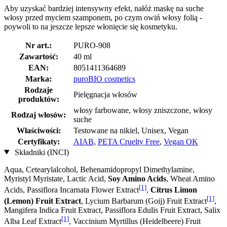
Aby uzyskać bardziej intensywny efekt, nałóż maskę na suche
włosy przed myciem szamponem, po czym owiń włosy folią -
poywoli to na jeszcze lepsze włonięcie się kosmetyku.
Nr art.:
PURO-908
Zawartość:
40 ml
EAN:
8051411364689
Marka:
puroBIO cosmetics
Rodzaje
Pielęgnacja włosów
produktów:
włosy farbowane, włosy zniszczone, włosy
Rodzaj włosów:
suche
Właściwości:
Testowane na nikiel, Unisex, Vegan
Certyfikaty:
AIAB
,
PETA Cruelty Free
,
Vegan OK
Składniki (INCI)
Aqua, Cetearylalcohol, Behenamidopropyl Dimethylamine,
Myristyl Myristate, Lactic Acid,
Soy Amino Acids
, Wheat Amino
[1]
Acids, Passiflora Incarnata Flower Extract
,
Citrus Limon
[1]
(Lemon) Fruit Extract
, Lycium Barbarum (Goij) Fruit Extract
,
Mangifera Indica Fruit Extract, Passiflora Edulis Fruit Extract, Salix
[1]
Alba Leaf Extract
, Vaccinium Myrtillus (Heidelbeere) Fruit