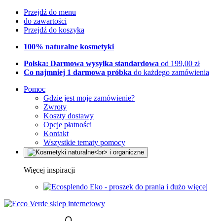
Przejdź do menu
do zawartości
Przejdź do koszyka
100% naturalne kosmetyki
Polska: Darmowa wysyłka standardowa
od 199,00 zł
Co najmniej 1 darmowa próbka
do każdego zamówienia
Pomoc
Gdzie jest moje zamówienie?
Zwroty
Koszty dostawy
Opcje płatności
Kontakt
Wszystkie tematy pomocy
Więcej inspiracji
Eko - proszek do prania i dużo więcej