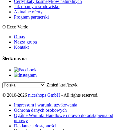
Certyfikaty kosmetyków naturalnych
Jak dbamy o środowisko
Aktualne oferty
Program partnerski
O Ecco Verde
O nas
Nasza grupa
Kontakt
Śledź nas na
Zmień kraj/język
© 2010-2026
niceshops GmbH
- All rights reserved.
Impressum i warunki użytkowania
Ochrona danych osobowych
Ogólne Warunki Handlowe i prawo do odstąpienia od
umowy
Deklaracja dostępności